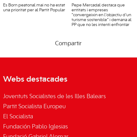
Es Born peatonal mai no ha estat
Pepe Mercadal destaca que
una prioritat per al Partit Popular
entitats i empreses
“convergeixin en l’objectiu d’un
turisme sostenible” i demana al
PP que no les intenti enfrontar
Compartir
Webs destacades
Joventuts Socialistes de les Illes Balears
Partit Socialista Europeu
El Socialista
Fundación Pablo Iglesias