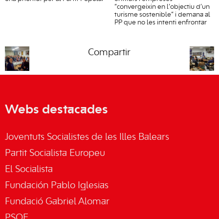
“convergeixin en l’objectiu d’un
turisme sostenible” i demana al
PP que no les intenti enfrontar
Compartir
Webs destacades
Joventuts Socialistes de les Illes Balears
Partit Socialista Europeu
El Socialista
Fundación Pablo Iglesias
Fundació Gabriel Alomar
PSOE