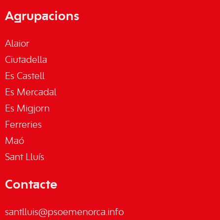
Agrupacions
Alaior
Ciutadella
Es Castell
Es Mercadal
Es Migjorn
Ferreries
Maó
Sant Lluís
Contacte
santlluis@psoemenorca.info