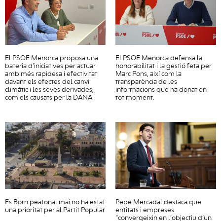
El PSOE Menorca proposa una
El PSOE Menorca defensa la
bateria d’iniciatives per actuar
honorabilitat i la gestió feta per
amb més rapidesa i efectivitat
Marc Pons, així com la
davant els efectes del canvi
transparència de les
climàtic i les seves derivades,
informacions que ha donat en
com els causats per la DANA
tot moment.
Es Born peatonal mai no ha estat
Pepe Mercadal destaca que
una prioritat per al Partit Popular
entitats i empreses
“convergeixin en l’objectiu d’un