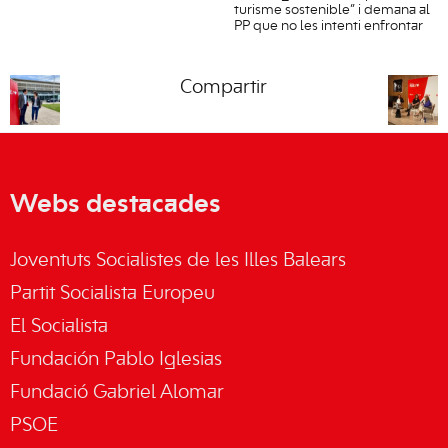
turisme sostenible” i demana al
PP que no les intenti enfrontar
Compartir
Webs destacades
Joventuts Socialistes de les Illes Balears
Partit Socialista Europeu
El Socialista
Fundación Pablo Iglesias
Fundació Gabriel Alomar
PSOE