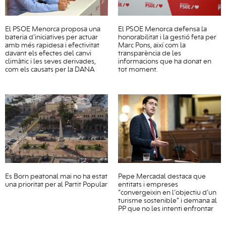
El PSOE Menorca proposa una
El PSOE Menorca defensa la
bateria d’iniciatives per actuar
honorabilitat i la gestió feta per
amb més rapidesa i efectivitat
Marc Pons, així com la
davant els efectes del canvi
transparència de les
climàtic i les seves derivades,
informacions que ha donat en
com els causats per la DANA
tot moment.
Es Born peatonal mai no ha estat
Pepe Mercadal destaca que
una prioritat per al Partit Popular
entitats i empreses
“convergeixin en l’objectiu d’un
turisme sostenible” i demana al
PP que no les intenti enfrontar