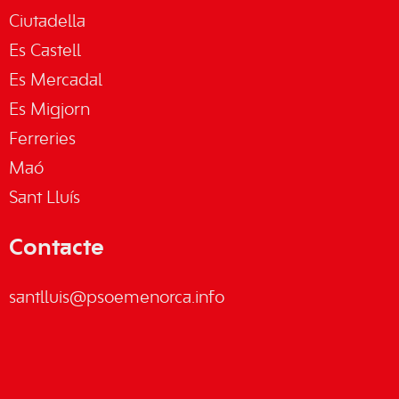
Ciutadella
Es Castell
Es Mercadal
Es Migjorn
Ferreries
Maó
Sant Lluís
Contacte
santlluis@psoemenorca.info