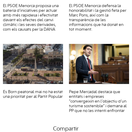
El PSOE Menorca proposa una
El PSOE Menorca defensa la
bateria d’iniciatives per actuar
honorabilitat i la gestió feta per
amb més rapidesa i efectivitat
Marc Pons, així com la
davant els efectes del canvi
transparència de les
climàtic i les seves derivades,
informacions que ha donat en
com els causats per la DANA
tot moment.
Es Born peatonal mai no ha estat
Pepe Mercadal destaca que
una prioritat per al Partit Popular
entitats i empreses
“convergeixin en l’objectiu d’un
turisme sostenible” i demana al
PP que no les intenti enfrontar
Compartir