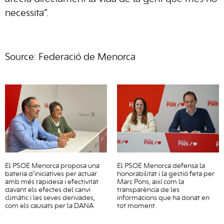
necessita”.
Source: Federació de Menorca
El PSOE Menorca proposa una
El PSOE Menorca defensa la
bateria d’iniciatives per actuar
honorabilitat i la gestió feta per
amb més rapidesa i efectivitat
Marc Pons, així com la
davant els efectes del canvi
transparència de les
climàtic i les seves derivades,
informacions que ha donat en
com els causats per la DANA
tot moment.