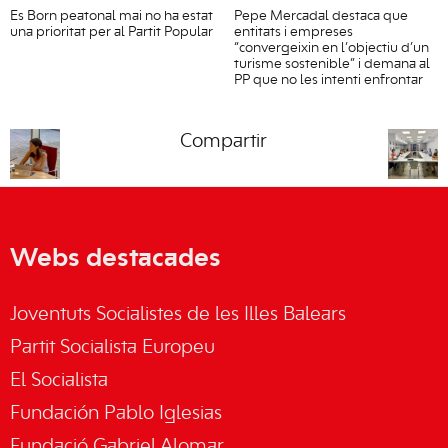
Es Born peatonal mai no ha estat
Pepe Mercadal destaca que
una prioritat per al Partit Popular
entitats i empreses
“convergeixin en l’objectiu d’un
turisme sostenible” i demana al
PP que no les intenti enfrontar
Compartir
Webs destacades
Joventuts Socialistes de les Illes Balears
Partit Socialista Europeu
El Socialista
Fundación Pablo Iglesias
Fundació Gabriel Alomar