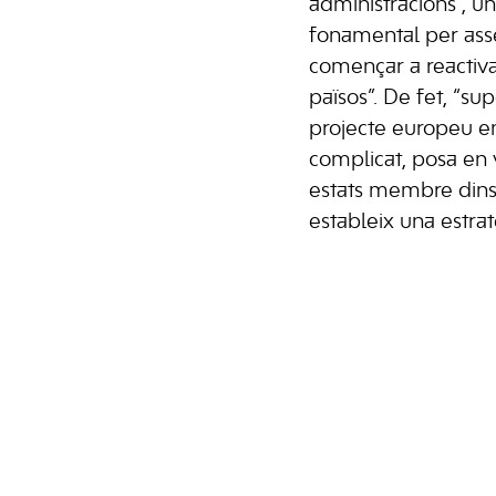
administracions”, un
fonamental per asse
començar a reactiva
països”. De fet, “su
projecte europeu 
complicat, posa en 
estats membre dins 
estableix una estrat