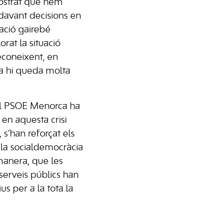
ostrat que hem
davant decisions en
ació gairebé
rat la situació
reconeixent, en
a hi queda molta
del PSOE Menorca ha
 en aquesta crisi
 s’han reforçat els
 la socialdemocràcia
manera, que les
 serveis públics han
us per a la tota la