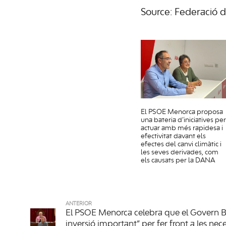
Source: Federació 
El PSOE Menorca proposa
una bateria d’iniciatives per
actuar amb més rapidesa i
efectivitat davant els
efectes del canvi climàtic i
les seves derivades, com
els causats per la DANA
ANTERIOR
El PSOE Menorca celebra que el Govern Ba
inversió important” per fer front a les nece