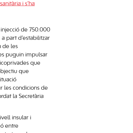
anitària i s’ha
injecció de 750.000
a part d’estabilitzar
a de les
es puguin impulsar
licoprivades que
’objectiu que
ituació
r les condicions de
rdat la Secretària
vell insular i
ió entre