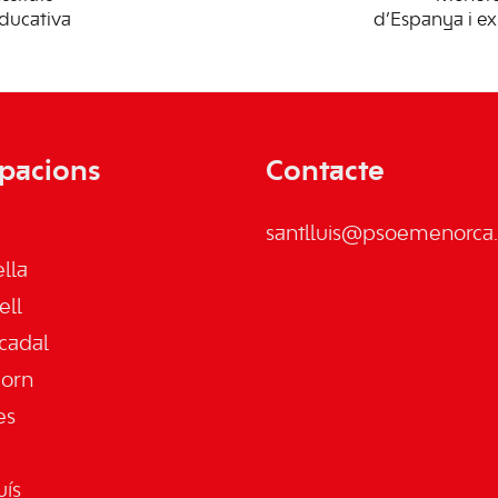
educativa
d’Espanya i ex
pacions
Contacte
santlluis@psoemenorca.
lla
ell
cadal
jorn
es
uís