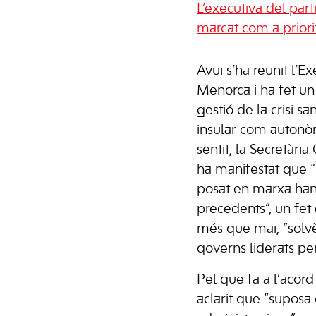
L’executiva del parti
marcat com a priorit
Avui s’ha reunit l’E
Menorca i ha fet un 
gestió de la crisi san
insular com autonòm
sentit, la Secretàri
ha manifestat que “
posat en marxa han 
precedents”, un fet
més que mai, “solvè
governs liderats per
Pel que fa a l’acor
aclarit que “suposa 