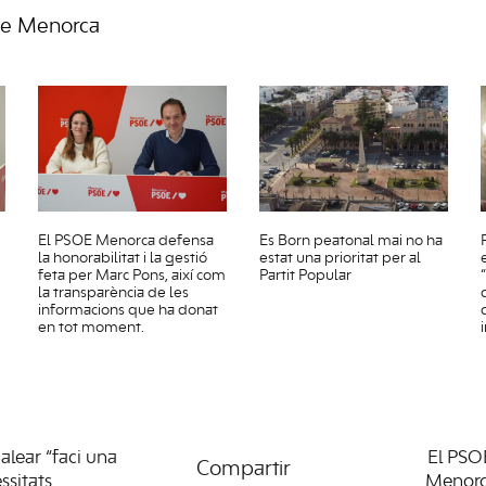
de Menorca
El PSOE Menorca defensa
Es Born peatonal mai no ha
la honorabilitat i la gestió
estat una prioritat per al
feta per Marc Pons, així com
Partit Popular
la transparència de les
informacions que ha donat
en tot moment.
lear “faci una
El PSO
Compartir
ssitats
Menorca