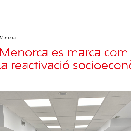
 Menorca
 Menorca es marca com
 la reactivació socioeco