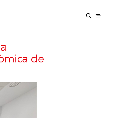
 a
nòmica de