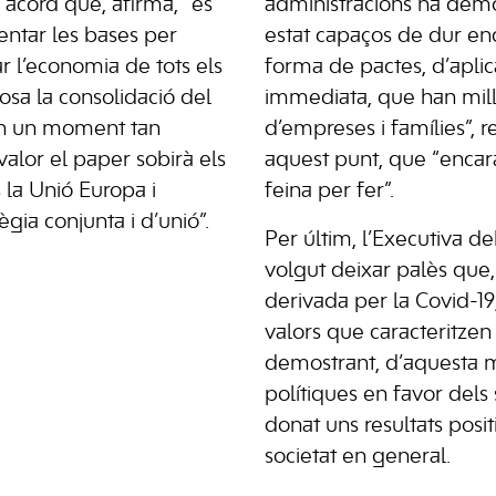
 acord que, afirma, “és
administracions ha dem
ntar les bases per
estat capaços de dur en
r l’economia de tots els
forma de pactes, d’aplic
posa la consolidació del
immediata, que han millo
en un moment tan
d’empreses i famílies”, 
valor el paper sobirà els
aquest punt, que “encar
la Unió Europa i
feina per fer”.
ègia conjunta i d’unió”.
Per últim, l’Executiva 
volgut deixar palès que,
derivada per la Covid-19,
valors que caracteritzen
demostrant, d’aquesta 
polítiques en favor dels
donat uns resultats positi
societat en general.