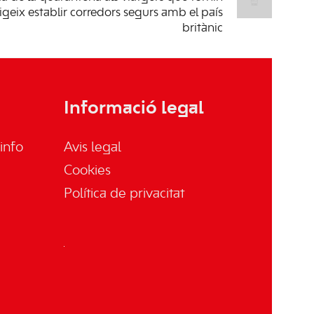
igeix establir corredors segurs amb el país
britànic
Informació legal
info
Avis legal
Cookies
Política de privacitat