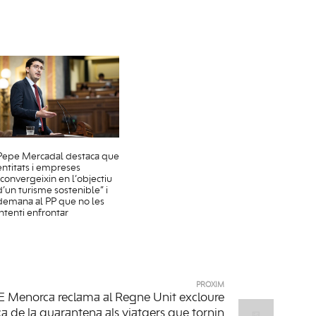
Pepe Mercadal destaca que
entitats i empreses
“convergeixin en l’objectiu
d’un turisme sostenible” i
demana al PP que no les
intenti enfrontar
PRÒXIM
E Menorca reclama al Regne Unit excloure
 de la quarantena als viatgers que tornin