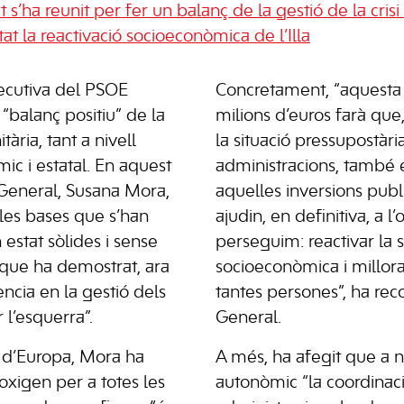
t s’ha reunit per fer un balanç de la gestió de la crisi s
at la reactivació socioeconòmica de l’Illa
xecutiva del PSOE
Concretament, “aquesta 
“balanç positiu” de la
milions d’euros farà que, 
itària, tant a nivell
la situació pressupostàri
ic i estatal. En aquest
administracions, també 
a General, Susana Mora,
aquelles inversions pub
les bases que s’han
ajudin, en definitiva, a l
estat sòlides i sense
perseguim: reactivar la s
 que ha demostrat, ara
socioeconòmica i millora
ncia en la gestió dels
tantes persones”, ha reco
 l’esquerra”.
General.
d d’Europa, Mora ha
A més, ha afegit que a ni
oxigen per a totes les
autonòmic “la coordinac