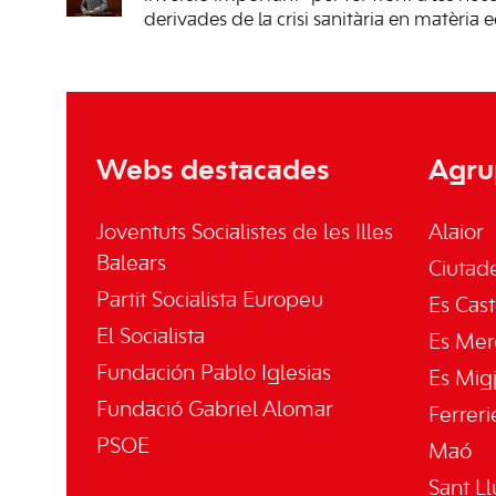
derivades de la crisi sanitària en matèria 
Webs destacades
Agru
Joventuts Socialistes de les Illes
Alaior
Balears
Ciutade
Partit Socialista Europeu
Es Cast
El Socialista
Es Mer
Fundación Pablo Iglesias
Es Mig
Fundació Gabriel Alomar
Ferreri
PSOE
Maó
Sant Ll