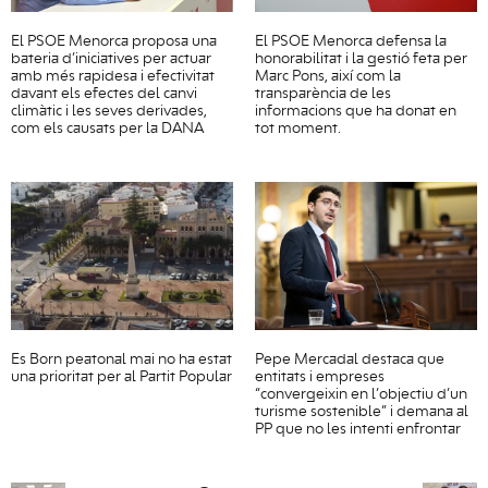
El PSOE Menorca proposa una
El PSOE Menorca defensa la
bateria d’iniciatives per actuar
honorabilitat i la gestió feta per
amb més rapidesa i efectivitat
Marc Pons, així com la
davant els efectes del canvi
transparència de les
climàtic i les seves derivades,
informacions que ha donat en
com els causats per la DANA
tot moment.
Es Born peatonal mai no ha estat
Pepe Mercadal destaca que
una prioritat per al Partit Popular
entitats i empreses
“convergeixin en l’objectiu d’un
turisme sostenible” i demana al
PP que no les intenti enfrontar