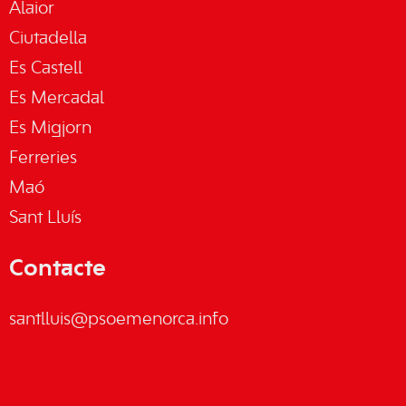
Alaior
Ciutadella
Es Castell
Es Mercadal
Es Migjorn
Ferreries
Maó
Sant Lluís
Contacte
santlluis@psoemenorca.info