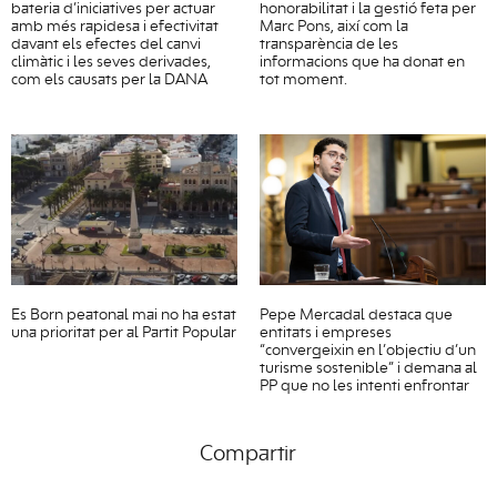
bateria d’iniciatives per actuar
honorabilitat i la gestió feta per
amb més rapidesa i efectivitat
Marc Pons, així com la
davant els efectes del canvi
transparència de les
climàtic i les seves derivades,
informacions que ha donat en
com els causats per la DANA
tot moment.
Es Born peatonal mai no ha estat
Pepe Mercadal destaca que
una prioritat per al Partit Popular
entitats i empreses
“convergeixin en l’objectiu d’un
turisme sostenible” i demana al
PP que no les intenti enfrontar
Compartir