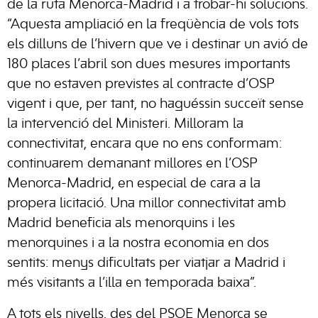
de la ruta Menorca-Madrid i a trobar-hi solucions.
“Aquesta ampliació en la freqüència de vols tots
els dilluns de l’hivern que ve i destinar un avió de
180 places l’abril son dues mesures importants
que no estaven previstes al contracte d’OSP
vigent i que, per tant, no haguéssin succeït sense
la intervenció del Ministeri. Milloram la
connectivitat, encara que no ens conformam:
continuarem demanant millores en l’OSP
Menorca-Madrid, en especial de cara a la
propera licitació. Una millor connectivitat amb
Madrid beneficia als menorquins i les
menorquines i a la nostra economia en dos
sentits: menys dificultats per viatjar a Madrid i
més visitants a l’illa en temporada baixa”.
A tots els nivells, des del PSOE Menorca se