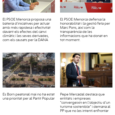
El PSOE Menorca proposa una
El PSOE Menorca defensa la
bateria d’iniciatives per actuar
honorabilitat i la gestió feta per
amb més rapidesa i efectivitat
Marc Pons, així com la
davant els efectes del canvi
transparència de les
climàtic i les seves derivades,
informacions que ha donat en
com els causats per la DANA
tot moment.
Es Born peatonal mai no ha estat
Pepe Mercadal destaca que
una prioritat per al Partit Popular
entitats i empreses
“convergeixin en l’objectiu d’un
turisme sostenible” i demana al
PP que no les intenti enfrontar