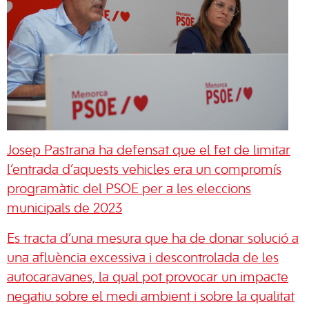
Josep Pastrana ha defensat que el fet de limitar
l’entrada d’aquests vehicles era un compromís
programàtic del PSOE per a les eleccions
municipals de 2023
Es tracta d’una mesura que ha de donar solució a
una afluència excessiva i descontrolada de les
autocaravanes, la qual pot provocar un impacte
negatiu sobre el medi ambient i sobre la qualitat