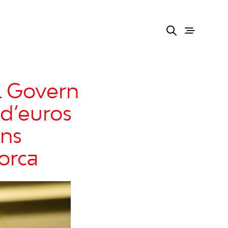
l Govern
 d’euros
ons
orca