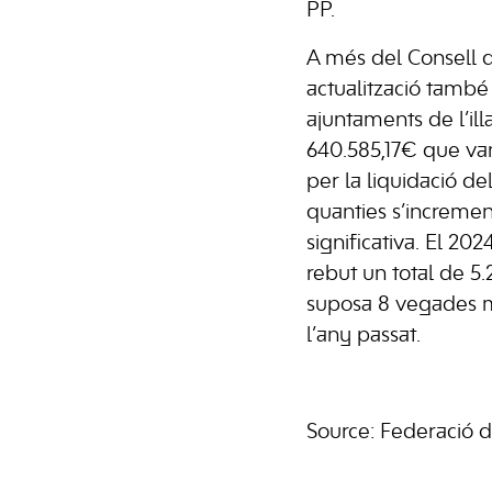
PP.
A més del Consell 
actualització també 
ajuntaments de l’il
640.585,17€ que van
per la liquidació de
quanties s’increme
significativa. El 202
rebut un total de 5.
suposa 8 vegades m
l’any passat.
Source: Federació 