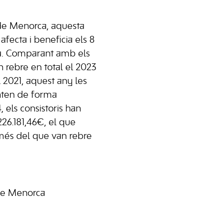
de Menorca, aquesta
afecta i beneficia els 8
la. Comparant amb els
 rebre en total el 2023
l 2021, aquest any les
nten de forma
4, els consistoris han
226.181,46€, el que
és del que van rebre
de Menorca