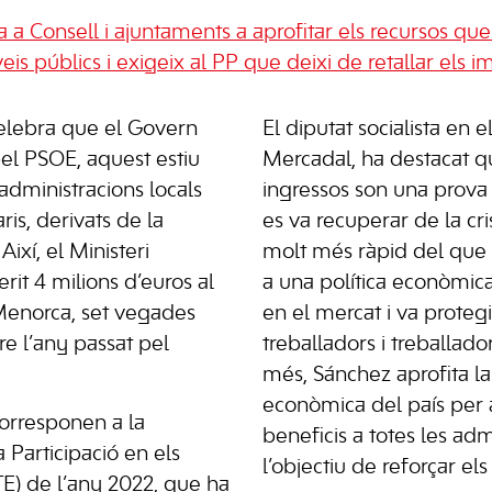
a Consell i ajuntaments a aprofitar els recursos que t
veis públics i exigeix al PP que deixi de retallar els i
elebra que el Govern
El diputat socialista en 
pel PSOE, aquest estiu
Mercadal, ha destacat q
 administracions locals
ingressos son una prova
ris, derivats de la
es va recuperar de la cri
ixí, el Ministeri
molt més ràpid del que 
rit 4 milions d’euros al
a una política econòmica
 Menorca, set vegades
en el mercat i va protegi
e l’any passat pel
treballadors i treballad
més, Sánchez aprofita la
econòmica del país per a
orresponen a la
beneficis a totes les ad
a Participació en els
l’objectiu de reforçar els
PTE) de l’any 2022, que ha