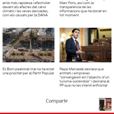
amb més rapidesa i efectivitat
Marc Pons, així com la
davant els efectes del canvi
transparència de les
climàtic i les seves derivades,
informacions que ha donat en
com els causats per la DANA
tot moment.
Es Born peatonal mai no ha estat
Pepe Mercadal destaca que
una prioritat per al Partit Popular
entitats i empreses
“convergeixin en l’objectiu d’un
turisme sostenible” i demana al
PP que no les intenti enfrontar
Compartir