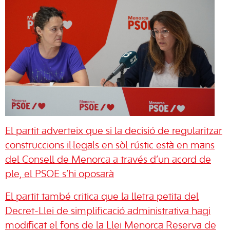
El partit adverteix que si la decisió de regularitzar
construccions il·legals en sòl rústic està en mans
del Consell de Menorca a través d’un acord de
ple, el PSOE s’hi oposarà
El partit també critica que la lletra petita del
Decret-Llei de simplificació administrativa hagi
modificat el fons de la Llei Menorca Reserva de