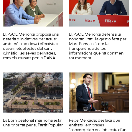
El PSOE Menorca proposa una
El PSOE Menorca defensa la
bateria d’iniciatives per actuar
honorabilitat i la gestió feta per
amb més rapidesa i efectivitat
Marc Pons, així com la
davant els efectes del canvi
transparència de les
climàtic i les seves derivades,
informacions que ha donat en
com els causats per la DANA
tot moment.
Es Born peatonal mai no ha estat
Pepe Mercadal destaca que
una prioritat per al Partit Popular
entitats i empreses
“convergeixin en l’objectiu d’un