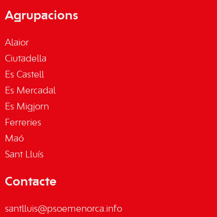
Agrupacions
Alaior
Ciutadella
Es Castell
Es Mercadal
Es Migjorn
Ferreries
Maó
Sant Lluís
Contacte
santlluis@psoemenorca.info