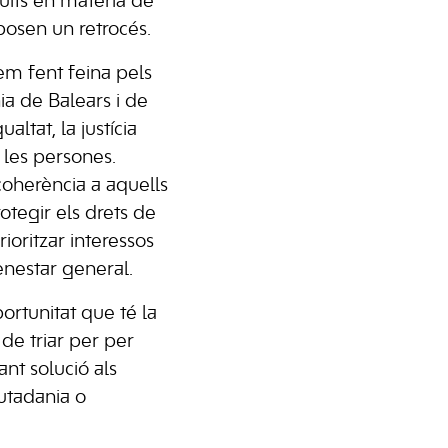
uits en matèria de
uposen un retrocés.
m fent feina pels
ia de Balears i de
altat, la justícia
s les persones.
 coherència a aquells
rotegir els drets de
ioritzar interessos
enestar general.
portunitat que té la
 de triar per per
nt solució als
utadania o