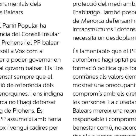
 fonamentals dels
protecció del medi ambie
s Balears.
l’habitatge. També pose
de Menorca defensant 
l Partit Popular ha
infraestructures i defensa
ncia del Consell Insular
necessita un desdoblame
Prohens i el PP balear
sell a Vox com a
És lamentable que el PP a
er a poder governar en
autonòmic hagi optat pe
 al govern balear. Els i les
formació política que f
fensat sempre que el
contràries als valors de
ció de referència dels
mostrat una preocupant 
norquines, i ens indigna
compromís amb els dret
ca no l’hagi defensat
les persones. La ciutadan
g de Prohens. És
Balears mereix una repre
PP assumeixi amb tanta
responsable i comprom
 Vox i vengui cadires per
benestar comú, no acor