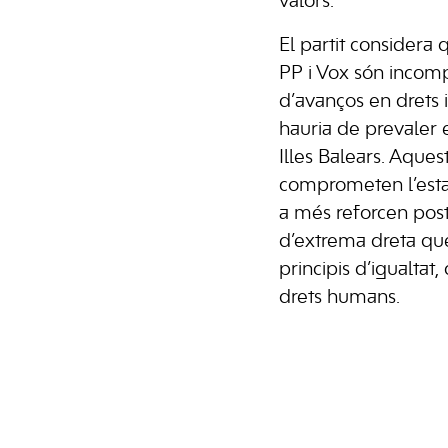
valors.
El partit considera 
PP i Vox són incom
d’avanços en drets 
hauria de prevaler e
Illes Balears. Aque
comprometen l’estabi
a més reforcen post
d’extrema dreta qu
principis d’igualtat, 
drets humans.