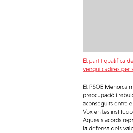
El partit qualifica 
vengui cadires per 
El PSOE Menorca mo
preocupació i rebui
aconseguits entre el
Vox en les institucio
Aquests acords rep
la defensa dels valo