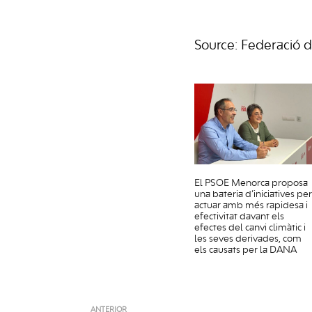
Source: Federació 
El PSOE Menorca proposa
una bateria d’iniciatives per
actuar amb més rapidesa i
efectivitat davant els
efectes del canvi climàtic i
les seves derivades, com
els causats per la DANA
ANTERIOR