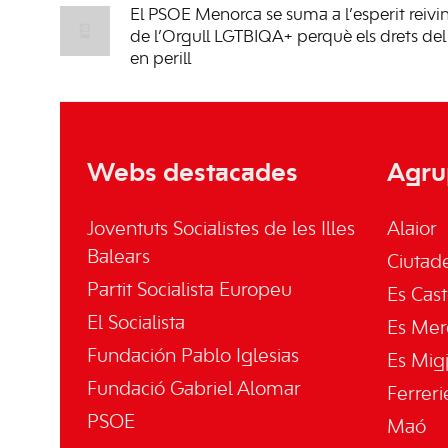
El PSOE Menorca se suma a l’esperit reivin
de l’Orgull LGTBIQA+ perquè els drets del 
en perill
Webs destacades
Agru
Joventuts Socialistes de les Illes
Alaior
Balears
Ciutade
Partit Socialista Europeu
Es Cast
El Socialista
Es Mer
Fundación Pablo Iglesias
Es Mig
Fundació Gabriel Alomar
Ferreri
PSOE
Maó