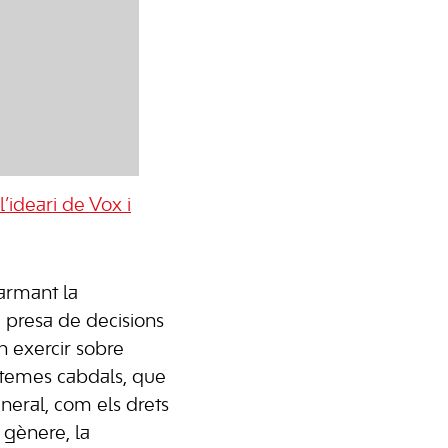
’ideari de Vox i
armant la
a presa de decisions
n exercir sobre
 temes cabdals, que
eneral, com els drets
 gènere, la