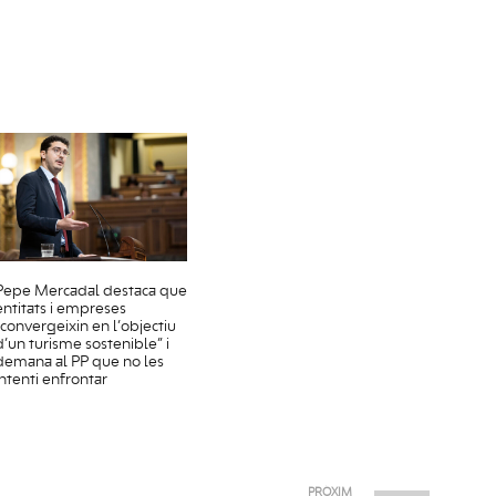
Pepe Mercadal destaca que
entitats i empreses
“convergeixin en l’objectiu
d’un turisme sostenible” i
demana al PP que no les
intenti enfrontar
PRÒXIM