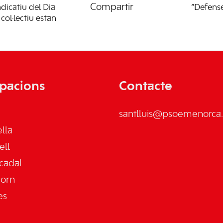
Compartir
dicatiu del Dia
“Defense
col·lectiu estan
pacions
Contacte
santlluis@psoemenorca.
lla
ell
cadal
jorn
es