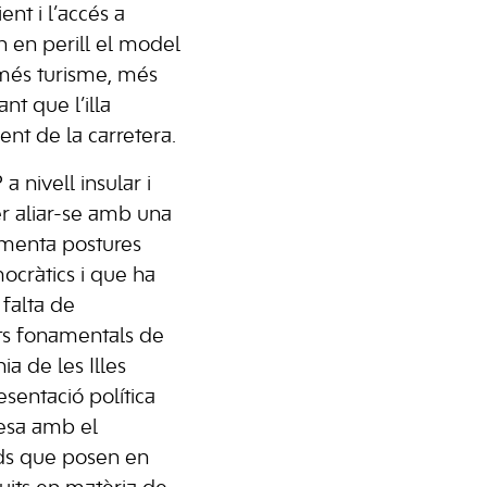
nt i l’accés a
n en perill el model
més turisme, més
nt que l’illa
nt de la carretera.
 nivell insular i
r aliar-se amb una
omenta postures
mocràtics i que ha
falta de
s fonamentals de
ia de les Illes
sentació política
esa amb el
ds que posen en