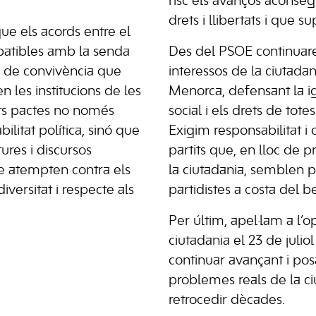
risc els avanços aconseg
drets i llibertats i que s
que els acords entre el
patibles amb la senda
Des del PSOE continuare
i de convivència que
interessos de la ciutadan
n les institucions de les
Menorca, defensant la igu
sts pactes no només
social i els drets de tote
litat política, sinó que
Exigim responsabilitat i
ures i discursos
partits que, en lloc de p
e atempten contra els
la ciutadania, semblen pr
diversitat i respecte als
partidistes a costa del b
Per últim, apel·lam a l’o
ciutadania el 23 de juliol
continuar avançant i posa
problemes reals de la ci
retrocedir dècades.