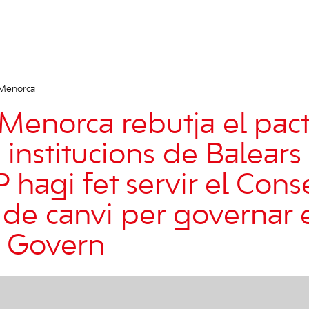
 Menorca
Menorca rebutja el pac
 institucions de Balears i
 hagi fet servir el Cons
e canvi per governar 
al Govern