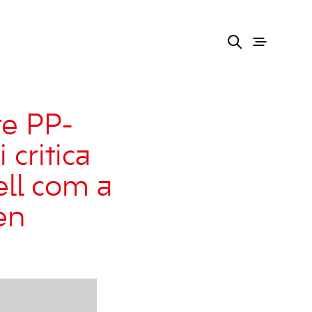
te PP-
 critica
ell com a
en