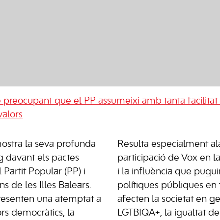
de preocupant que el PP assumeixi amb tanta facilitat l
valors
stra la seva profunda
Resulta especialment al
g davant els pactes
participació de Vox en l
 Partit Popular (PP) i
i la influència que pugui
ns de les Illes Balears.
polítiques públiques en
resenten una atemptat a
afecten la societat en g
rs democràtics, la
LGTBIQA+, la igualtat de