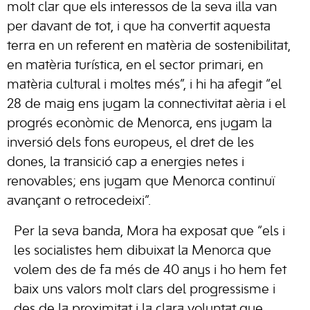
molt clar que els interessos de la seva illa van
per davant de tot, i que ha convertit aquesta
terra en un referent en matèria de sostenibilitat,
en matèria turística, en el sector primari, en
matèria cultural i moltes més”, i hi ha afegit “el
28 de maig ens jugam la connectivitat aèria i el
progrés econòmic de Menorca, ens jugam la
inversió dels fons europeus, el dret de les
dones, la transició cap a energies netes i
renovables; ens jugam que Menorca continuï
avançant o retrocedeixi”.
Per la seva banda, Mora ha exposat que “els i
les socialistes hem dibuixat la Menorca que
volem des de fa més de 40 anys i ho hem fet
baix uns valors molt clars del progressisme i
des de la proximitat i la clara voluntat que