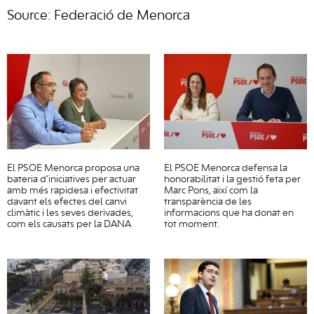
Source: Federació de Menorca
El PSOE Menorca proposa una
El PSOE Menorca defensa la
bateria d’iniciatives per actuar
honorabilitat i la gestió feta per
amb més rapidesa i efectivitat
Marc Pons, així com la
davant els efectes del canvi
transparència de les
climàtic i les seves derivades,
informacions que ha donat en
com els causats per la DANA
tot moment.