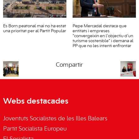
Es Born peatonal mai no ha estat
Pepe Mercadal destaca que
una prioritat per al Partit Popular
entitats i empreses
“convergeixin en l’objectiu d’un
turisme sostenible” i demana al
PP que no les intenti enfrontar
Compartir
Webs destacades
Joventuts Socialistes de les Illes Balears
Partit Socialista Europeu