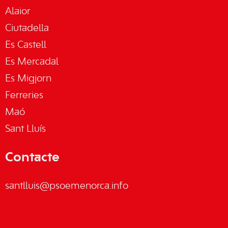
Alaior
Ciutadella
Es Castell
Es Mercadal
Es Migjorn
Ferreries
Maó
Sant Lluís
Contacte
santlluis@psoemenorca.info