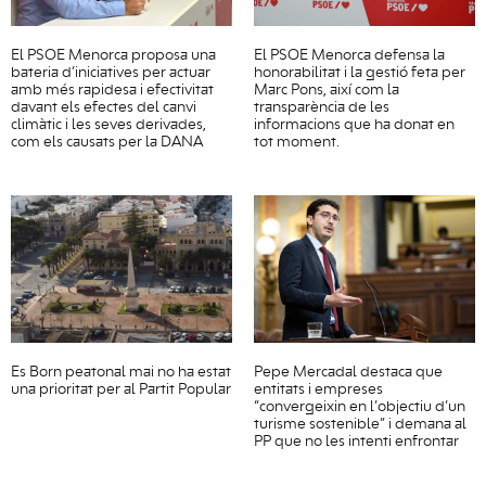
El PSOE Menorca proposa una
El PSOE Menorca defensa la
bateria d’iniciatives per actuar
honorabilitat i la gestió feta per
amb més rapidesa i efectivitat
Marc Pons, així com la
davant els efectes del canvi
transparència de les
climàtic i les seves derivades,
informacions que ha donat en
com els causats per la DANA
tot moment.
Es Born peatonal mai no ha estat
Pepe Mercadal destaca que
una prioritat per al Partit Popular
entitats i empreses
“convergeixin en l’objectiu d’un
turisme sostenible” i demana al
PP que no les intenti enfrontar