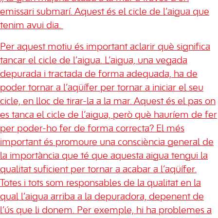
emissari submarí. Aquest és el cicle de l’aigua que
tenim avui dia.
Per aquest motiu és important aclarir què significa
tancar el cicle de l’aigua. L’aigua, una vegada
depurada i tractada de forma adequada, ha de
poder tornar a l’aqüífer per tornar a iniciar el seu
cicle, en lloc de tirar-la a la mar. Aquest és el pas on
es tanca el cicle de l’aigua, però què hauríem de fer
per poder-ho fer de forma correcta? El més
important és promoure una consciència general de
la importància que té que aquesta aigua tengui la
qualitat suficient per tornar a acabar a l’aqüífer.
Totes i tots som responsables de la qualitat en la
qual l’aigua arriba a la depuradora, depenent de
l’ús que li donem. Per exemple, hi ha problemes a