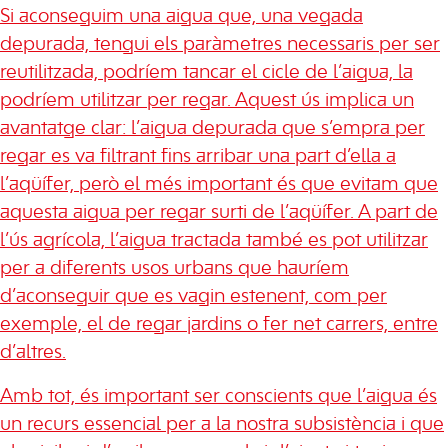
Si aconseguim una aigua que, una vegada
depurada, tengui els paràmetres necessaris per ser
reutilitzada, podríem tancar el cicle de l’aigua, la
podríem utilitzar per regar. Aquest ús implica un
avantatge clar: l’aigua depurada que s’empra per
regar es va filtrant fins arribar una part d’ella a
l’aqüífer, però el més important és que evitam que
aquesta aigua per regar surti de l’aqüífer. A part de
l’ús agrícola, l’aigua tractada també es pot utilitzar
per a diferents usos urbans que hauríem
d’aconseguir que es vagin estenent, com per
exemple, el de regar jardins o fer net carrers, entre
d’altres.
Amb tot, és important ser conscients que l’aigua és
un recurs essencial per a la nostra subsistència i que