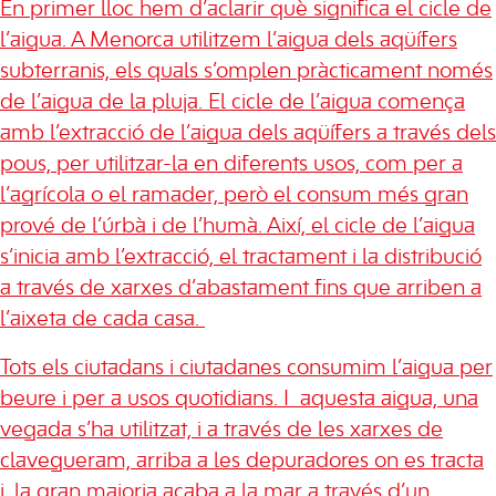
En primer lloc hem d’aclarir què significa el cicle de
l’aigua. A Menorca utilitzem l’aigua dels aqüífers
subterranis, els quals s’omplen pràcticament només
de l’aigua de la pluja. El cicle de l’aigua comença
amb l’extracció de l’aigua dels aqüífers a través dels
pous, per utilitzar-la en diferents usos, com per a
l’agrícola o el ramader, però el consum més gran
prové de l’úrbà i de l’humà. Així, el cicle de l’aigua
s’inicia amb l’extracció, el tractament i la distribució
a través de xarxes d’abastament fins que arriben a
l’aixeta de cada casa.
Tots els ciutadans i ciutadanes consumim l’aigua per
beure i per a usos quotidians. I
aquesta aigua, una
vegada s’ha utilitzat, i a través de les xarxes de
clavegueram, arriba a les depuradores on es tracta
i, la gran majoria acaba a la mar a través d’un