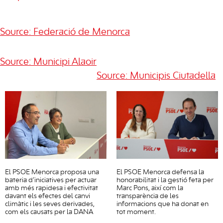
Source: Federació de Menorca
Source: Municipi Alaoir
Source: Municipis Ciutadella
El PSOE Menorca proposa una
El PSOE Menorca defensa la
bateria d’iniciatives per actuar
honorabilitat i la gestió feta per
amb més rapidesa i efectivitat
Marc Pons, així com la
davant els efectes del canvi
transparència de les
climàtic i les seves derivades,
informacions que ha donat en
com els causats per la DANA
tot moment.