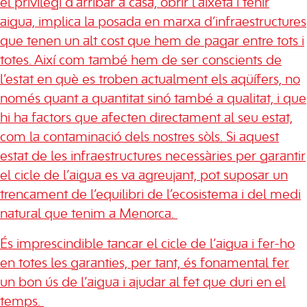
el privilegi d’arribar a casa, obrir l’aixeta i tenir
aigua, implica la posada en marxa d’infraestructures
que tenen un alt cost que hem de pagar entre tots i
totes. Així com també hem de ser conscients de
l’estat en què es troben actualment els aqüífers, no
només quant a quantitat sinó també a qualitat, i que
hi ha factors que afecten directament al seu estat,
com la contaminació dels nostres sòls. Si aquest
estat de les infraestructures necessàries per garantir
el cicle de l’aigua es va agreujant, pot suposar un
trencament de l’equilibri de l’ecosistema i del medi
natural que tenim a Menorca.
És imprescindible tancar el cicle de l’aigua i fer-ho
en totes les garanties, per tant, és fonamental fer
un bon ús de l’aigua i ajudar al fet que duri en el
temps.