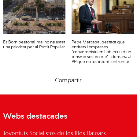
Es Born peatonal mai no ha estat
Pepe Mercadal destaca que
una prioritat per al Partit Popular
entitats i empreses
“convergeixin en l’objectiu d’un
turisme sostenible” i demana al
PP que no les intenti enfrontar
Compartir
Webs destacades
Joventuts Socialistes de les Illes Balears