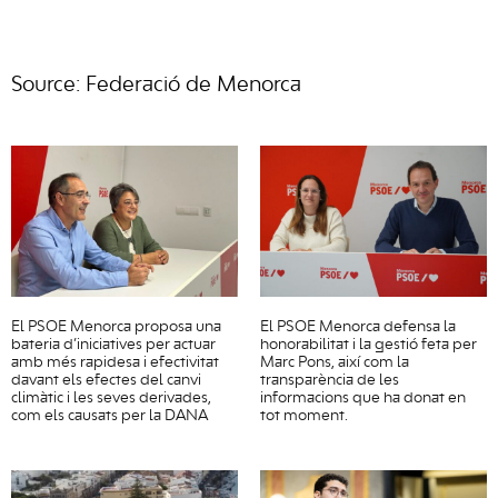
Source: Federació de Menorca
El PSOE Menorca proposa una
El PSOE Menorca defensa la
bateria d’iniciatives per actuar
honorabilitat i la gestió feta per
amb més rapidesa i efectivitat
Marc Pons, així com la
davant els efectes del canvi
transparència de les
climàtic i les seves derivades,
informacions que ha donat en
com els causats per la DANA
tot moment.