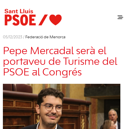
05/12/2023 /
Federació de Menorca
Pepe Mercadal serà el
portaveu de Turisme del
PSOE al Congrés