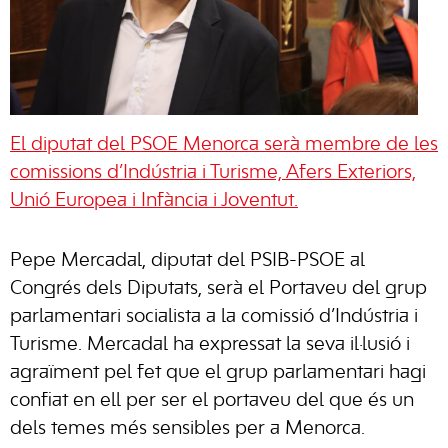
El diputat del PSOE Menorca serà membre de les
comissions d’Indústria i Turisme, Afers Exteriors,
Unió Europea i Infància i Joventut.
Pepe Mercadal, diputat del PSIB-PSOE al
Congrés dels Diputats, serà el Portaveu del grup
parlamentari socialista a la comissió d’Indústria i
Turisme. Mercadal ha expressat la seva il·lusió i
agraïment pel fet que el grup parlamentari hagi
confiat en ell per ser el portaveu del que és un
dels temes més sensibles per a Menorca.