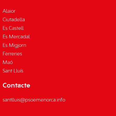
Alaior
Ciutadella
Es Castell
Es Mercadal
Es Migjorn
Ferreries
Maó
Sant Lluís
Contacte
santlluis@psoemenorca.info