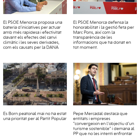
El PSOE Menorca proposa una
El PSOE Menorca defensa la
bateria d’iniciatives per actuar
honorabilitat i la gestió feta per
amb més rapidesa i efectivitat
Marc Pons, així com la
davant els efectes del canvi
transparència de les
climàtic i les seves derivades,
informacions que ha donat en
com els causats per la DANA
tot moment.
Es Born peatonal mai no ha estat
Pepe Mercadal destaca que
una prioritat per al Partit Popular
entitats i empreses
“convergeixin en l’objectiu d’un
turisme sostenible” i demana al
PP que no les intenti enfrontar