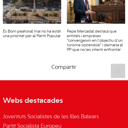
Es Born peatonal mai no ha estat
Pepe Mercadal destaca que
una prioritat per al Partit Popular
entitats i empreses
“convergeixin en l’objectiu d’un
turisme sostenible” i demana al
PP que no les intenti enfrontar
Compartir
Webs destacades
Joventuts Socialistes de les Illes Balears
Partit Socialista Europeu