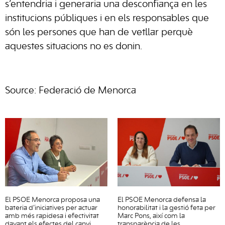
s’entendria i generaria una desconfiança en les
institucions públiques i en els responsables que
són les persones que han de vetllar perquè
aquestes situacions no es donin.
Source: Federació de Menorca
El PSOE Menorca proposa una
El PSOE Menorca defensa la
bateria d’iniciatives per actuar
honorabilitat i la gestió feta per
amb més rapidesa i efectivitat
Marc Pons, així com la
davant els efectes del canvi
transparència de les