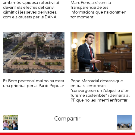
amb més rapidesa i efectivitat
Marc Pons, així com la
davant els efectes del canvi
transparència de les
climàtic i les seves derivades,
informacions que ha donat en
com els causats per la DANA
tot moment.
Es Born peatonal mai no ha estat
Pepe Mercadal destaca que
una prioritat per al Partit Popular
entitats i empreses
“convergeixin en l’objectiu d’un
turisme sostenible” i demana al
PP que no les intenti enfrontar
Compartir