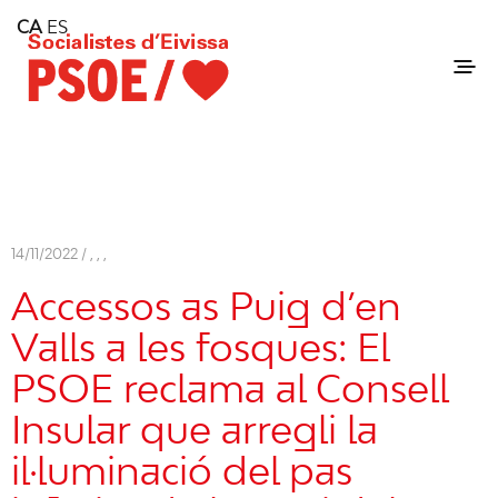
Home
CA
ES
Consell Insular d'Eivissa
Services
Contact
14/11/2022 /
,
,
,
Accessos as Puig d’en
Valls a les fosques: El
PSOE reclama al Consell
Insular que arregli la
il·luminació del pas