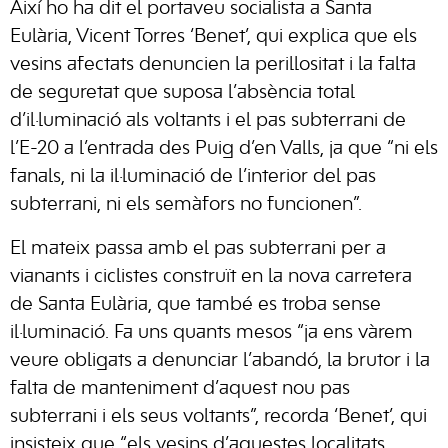
Així ho ha dit el portaveu socialista a Santa
Eulària, Vicent Torres ‘Benet’, qui explica que els
vesins afectats denuncien la perillositat i la falta
de seguretat que suposa l’absència total
d’il·luminació als voltants i el pas subterrani de
l’E-20 a l’entrada des Puig d’en Valls, ja que “ni els
fanals, ni la il·luminació de l’interior del pas
subterrani, ni els semàfors no funcionen”.
El mateix passa amb el pas subterrani per a
vianants i ciclistes construït en la nova carretera
de Santa Eulària, que també es troba sense
il·luminació. Fa uns quants mesos “ja ens vàrem
veure obligats a denunciar l’abandó, la brutor i la
falta de manteniment d’aquest nou pas
subterrani i els seus voltants”, recorda ‘Benet’, qui
insisteix que “els vesins d’aquestes localitats