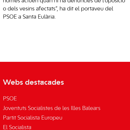
només actuen quan hi ha denúncies de l’oposició
o dels vesins afectats”, ha dit el portaveu del
PSOE a Santa Eulària.
Webs destacades
PSOE
Joventuts Socialistes de les Illes Balears
Partit Socialista Europeu
El Socialista