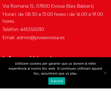
Via Romana 15, 07800 Eivissa (Illes Balears)
Horari: de 08.30 a 13.00 hores i de 16.00 a 19.00
hores.
Telèfon: 645555030
Email:
admin@psoeeivissa.es
Informació legal
Utilitzem cookies per garantir que us donem la millor
experiència al nostre lloc web. Si continueu utilitzant aquest
Avís legal
lloc, assumirem que us plau.
D'acord
Cookies
Política de privacitat