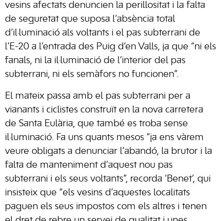
vesins afectats denuncien la perillositat i la falta
de seguretat que suposa l’absència total
d’il·luminació als voltants i el pas subterrani de
l’E-20 a l’entrada des Puig d’en Valls, ja que “ni els
fanals, ni la il·luminació de l’interior del pas
subterrani, ni els semàfors no funcionen”.
El mateix passa amb el pas subterrani per a
vianants i ciclistes construït en la nova carretera
de Santa Eulària, que també es troba sense
il·luminació. Fa uns quants mesos “ja ens vàrem
veure obligats a denunciar l’abandó, la brutor i la
falta de manteniment d’aquest nou pas
subterrani i els seus voltants”, recorda ‘Benet’, qui
insisteix que “els vesins d’aquestes localitats
paguen els seus impostos com els altres i tenen
el dret de rebre un servei de qualitat i unes