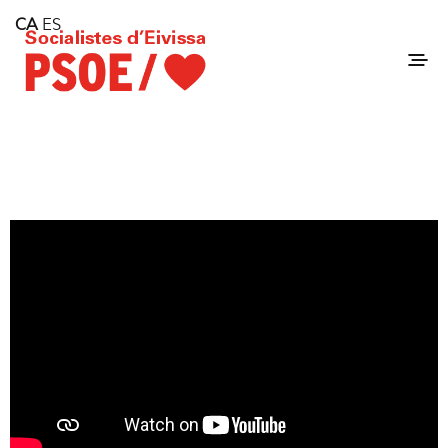
Home
CA
ES
Consell Insular d'Eivissa
Services
Contact