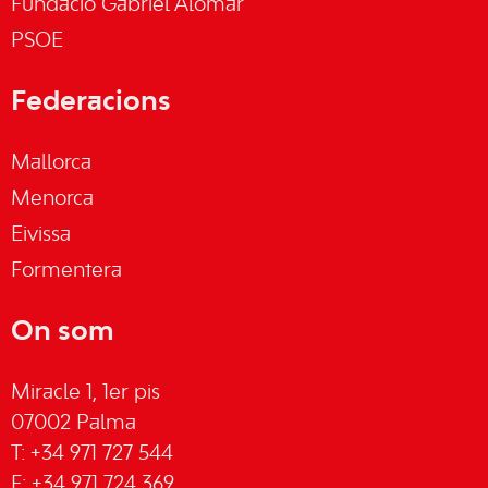
Fundació Gabriel Alomar
PSOE
Federacions
Mallorca
Menorca
Eivissa
Formentera
On som
Miracle 1, 1er pis
07002 Palma
T: +34 971 727 544
F: +34 971 724 369