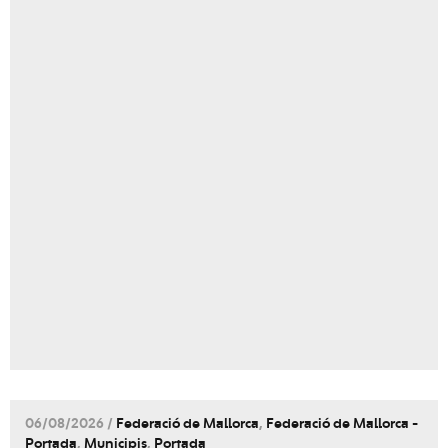
06/08/2026 /
Federació de Mallorca
,
Federació de Mallorca -
Portada
,
Municipis
,
Portada