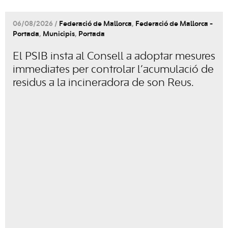
06/08/2026 /
Federació de Mallorca
,
Federació de Mallorca -
Portada
,
Municipis
,
Portada
El PSIB insta al Consell a adoptar mesures
immediates per controlar l’acumulació de
residus a la incineradora de son Reus.