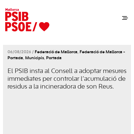
06/08/2026 /
Federació de Mallorca
,
Federació de Mallorca -
Portada
,
Municipis
,
Portada
El PSIB insta al Consell a adoptar mesures
immediates per controlar l’acumulació de
residus a la incineradora de son Reus.