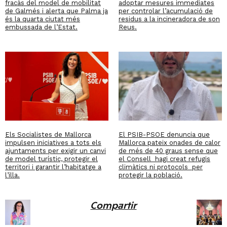
fracàs del model de mobilitat
adoptar mesures immediates
de Galmés i alerta que Palma ja
per controlar l’acumulació de
és la quarta ciutat més
residus a la incineradora de son
embussada de l’Estat.
Reus.
Els Socialistes de Mallorca
El PSIB-PSOE denuncia que
impulsen iniciatives a tots els
Mallorca pateix onades de calor
ajuntaments per exigir un canvi
de més de 40 graus sense que
de model turístic, protegir el
el Consell hagi creat refugis
territori i garantir l’habitatge a
climàtics ni protocols per
l’illa.
protegir la població.
Compartir