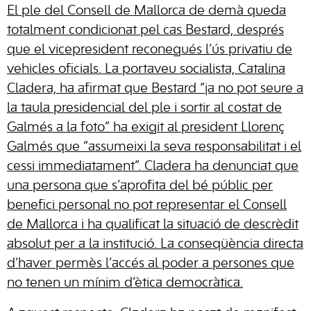
El ple del Consell de Mallorca de demà queda
totalment condicionat pel cas Bestard, després
que el vicepresident reconegués l’ús privatiu de
vehicles oficials. La portaveu socialista, Catalina
Cladera, ha afirmat que Bestard “ja no pot seure a
la taula presidencial del ple i sortir al costat de
Galmés a la foto” ha exigit al president Llorenç
Galmés que “assumeixi la seva responsabilitat i el
cessi immediatament”. Cladera ha denunciat que
una persona que s’aprofita del bé públic per
benefici personal no pot representar el Consell
de Mallorca i ha qualificat la situació de descrèdit
absolut per a la institució. La conseqüència directa
d’haver permès l’accés al poder a persones que
no tenen un mínim d’ètica democràtica.