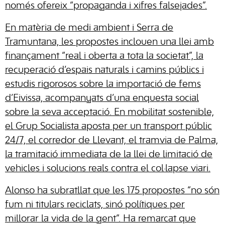
només ofereix “propaganda i xifres falsejades”.
En matèria de medi ambient i Serra de
Tramuntana, les propostes inclouen una llei amb
finançament “real i oberta a tota la societat”, la
recuperació d’espais naturals i camins públics i
estudis rigorosos sobre la importació de fems
d’Eivissa, acompanyats d’una enquesta social
sobre la seva acceptació. En mobilitat sostenible,
el Grup Socialista aposta per un transport públic
24/7, el corredor de Llevant, el tramvia de Palma,
la tramitació immediata de la llei de limitació de
vehicles i solucions reals contra el col·lapse viari.
Alonso ha subratllat que les 175 propostes “no són
fum ni titulars reciclats, sinó polítiques per
millorar la vida de la gent”. Ha remarcat que