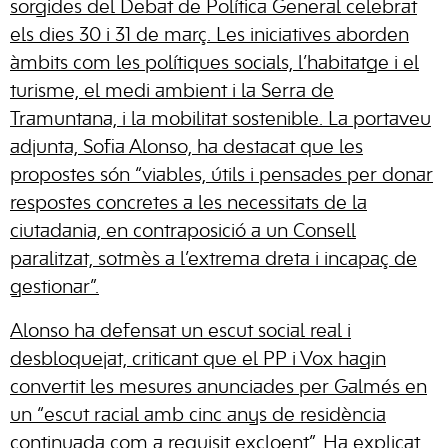
sorgides del Debat de Política General celebrat
els dies 30 i 31 de març. Les iniciatives aborden
àmbits com les polítiques socials, l’habitatge i el
turisme, el medi ambient i la Serra de
Tramuntana, i la mobilitat sostenible. La portaveu
adjunta, Sofia Alonso, ha destacat que les
propostes són “viables, útils i pensades per donar
respostes concretes a les necessitats de la
ciutadania, en contraposició a un Consell
paralitzat, sotmès a l’extrema dreta i incapaç de
gestionar”.
Alonso ha defensat un escut social real i
desbloquejat, criticant que el PP i Vox hagin
convertit les mesures anunciades per Galmés en
un “escut racial amb cinc anys de residència
continuada com a requisit excloent”. Ha explicat