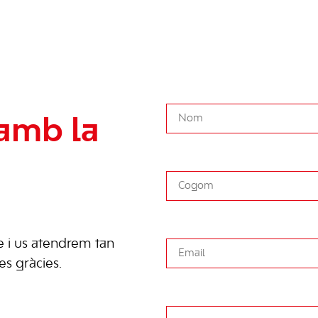
amb la
e i us atendrem tan
s gràcies.