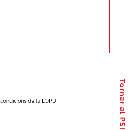
Tornar al PSIB-PSOE
s
condicions de la LOPD