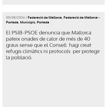
05/08/2026 /
Federació de Mallorca
,
Federació de Mallorca -
Portada
,
Municipis
,
Portada
El PSIB-PSOE denuncia que Mallorca
pateix onades de calor de més de 40
graus sense que el Consell hagi creat
refugis climàtics ni protocols per protegir
la població.