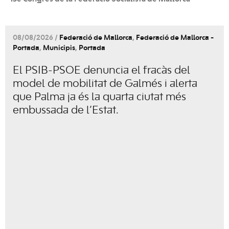
08/08/2026 /
Federació de Mallorca
,
Federació de Mallorca -
Portada
,
Municipis
,
Portada
El PSIB-PSOE denuncia el fracàs del
model de mobilitat de Galmés i alerta
que Palma ja és la quarta ciutat més
embussada de l’Estat.