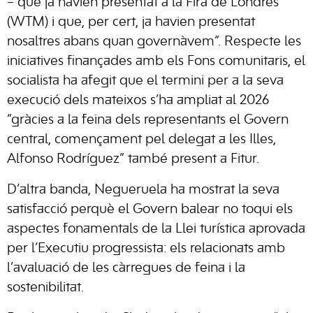
– que ja havien presentat a la Fira de Londres
(WTM) i que, per cert, ja havien presentat
nosaltres abans quan governàvem”. Respecte les
iniciatives finançades amb els Fons comunitaris, el
socialista ha afegit que el termini per a la seva
execució dels mateixos s’ha ampliat al 2026
“gràcies a la feina dels representants el Govern
central, començament pel delegat a les Illes,
Alfonso Rodríguez” també present a Fitur.
D’altra banda, Negueruela ha mostrat la seva
satisfacció perquè el Govern balear no toqui els
aspectes fonamentals de la Llei turística aprovada
per l’Executiu progressista: els relacionats amb
l’avaluació de les càrregues de feina i la
sostenibilitat.