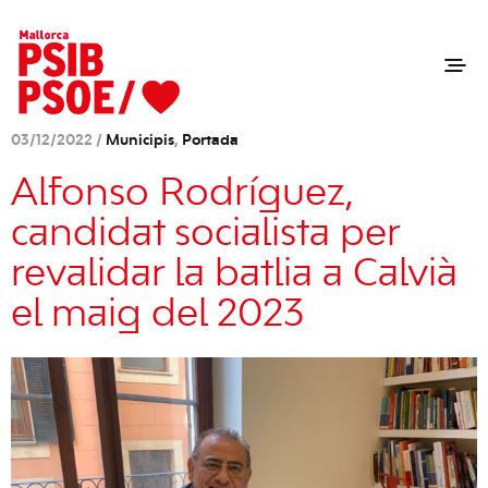
03/12/2022 /
Municipis
,
Portada
Alfonso Rodríguez,
candidat socialista per
revalidar la batlia a Calvià
el maig del 2023