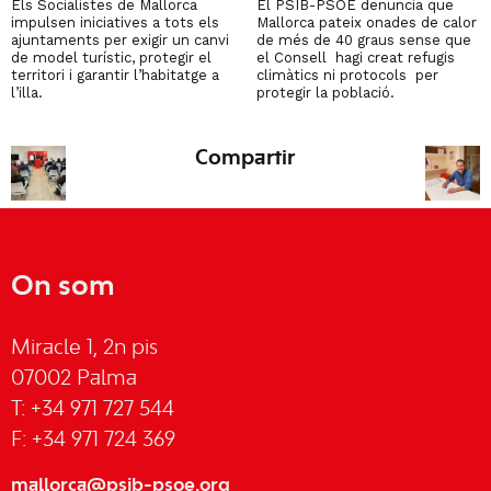
Els Socialistes de Mallorca
El PSIB-PSOE denuncia que
impulsen iniciatives a tots els
Mallorca pateix onades de calor
ajuntaments per exigir un canvi
de més de 40 graus sense que
de model turístic, protegir el
el Consell hagi creat refugis
territori i garantir l’habitatge a
climàtics ni protocols per
l’illa.
protegir la població.
Compartir
On som
Miracle 1, 2n pis
07002 Palma
T: +34 971 727 544
F: +34 971 724 369
mallorca@psib-psoe.org