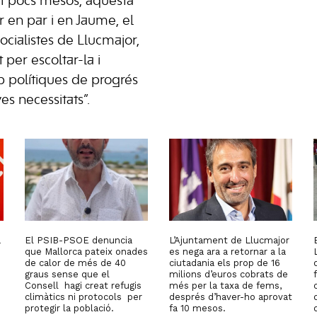
t pocs mesos, aquesta
r en par i en Jaume, el
socialistes de Llucmajor,
per escoltar-la i
polítiques de progrés
es necessitats”.
a
El PSIB-PSOE denuncia
L’Ajuntament de Llucmajor
que Mallorca pateix onades
es nega ara a retornar a la
de calor de més de 40
ciutadania els prop de 16
graus sense que el
milions d’euros cobrats de
Consell hagi creat refugis
més per la taxa de fems,
climàtics ni protocols per
després d’haver-ho aprovat
protegir la població.
fa 10 mesos.