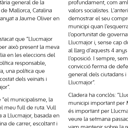
tària general de la
profundament, com amb l
 de Mallorca, Catalina
valors socialistes. L’anter
anyat a Jaume Oliver en
demostrar el seu comp
municipi quan l’esquerra
l’oportunitat de governa
stacat que “Llucmajor
Llucmajor i, sense cap d
 per això present la meva
al llarg d’aquests 4 anys
lia en les eleccions del
l’oposició. I sempre, sem
olítica responsable,
convicció ferma de defen
a, una política que
general dels ciutadans i
 costat dels veïnats i
Llucmajor”.
or”.
Cladera ha conclòs: “Ll
 “el municipalisme, la
municipi important per M
el meu full de ruta. Vull
és important per Llucm
ca a Llucmajor, basada en
veure la setmana passad
ina de carrer, escoltant i
vam mantenir sobre la re