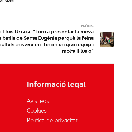
municipi.
PRÒXIM
 Lluis Urraca: “Torn a presentar la meva
a batlia de Santa Eugènia perquè la feina
esultats ens avalen. Tenim un gran equip i
molta il·lusió”
Informació legal
Avis legal
Cookies
Política de privacitat