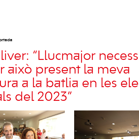
ortada
iver: “Llucmajor necess
er això present la meva
ra a la batlia en les el
ls del 2023”