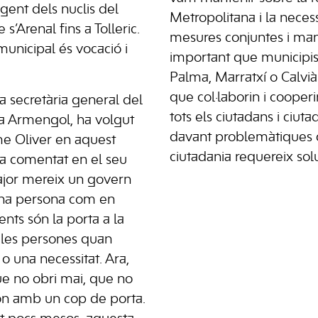
gent dels nuclis del
Metropolitana i la necess
s’Arenal fins a Tolleric.
mesures conjuntes i ma
 municipal és vocació i
important que municipi
Palma, Marratxí o Calvià 
que col·laborin i cooper
a secretària general del
tots els ciutadans i ciu
a Armengol, ha volgut
davant problemàtiques
e Oliver en aquest
ciutadania requereix so
a comentat en el seu
ajor mereix un govern
 una persona com en
nts són la porta a la
les persones quan
 una necessitat. Ara,
e no obri mai, que no
on amb un cop de porta.