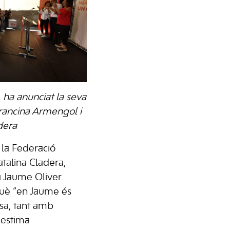
, ha anunciat la seva
Francina Armengol i
dera
 la Federació
atalina Cladera,
Jaume Oliver.
què “en Jaume és
a, tant amb
 estima