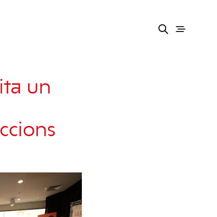
ita un
eccions