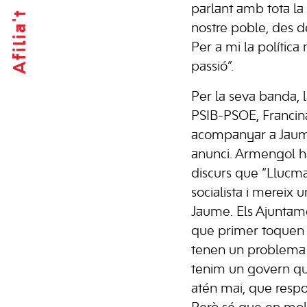
parlant amb tota la 
Afilia't
nostre poble, des de 
Per a mi la política
passió”.
Per la seva banda, l
PSIB-PSOE, Francin
acompanyar a Jaum
anunci. Armengol h
discurs que “Llucm
socialista i mereix
Jaume. Els Ajuntame
que primer toquen 
tenen un problema o
tenim un govern qu
atén mai, que resp