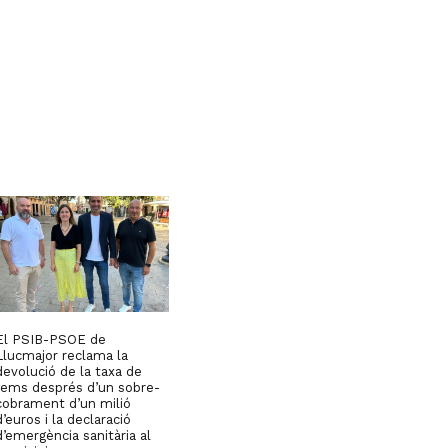
El PSIB-PSOE de
Llucmajor reclama la
devolució de la taxa de
fems després d’un sobre-
cobrament d’un milió
d’euros i la declaració
d’emergència sanitària al