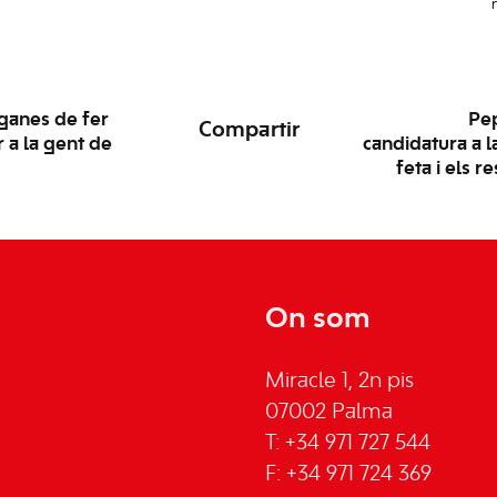
ganes de fer
Pep
Compartir
r a la gent de
candidatura a l
feta i els r
On som
Miracle 1, 2n pis
07002 Palma
T: +34 971 727 544
F: +34 971 724 369