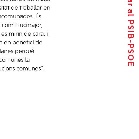
Tornar al PSIB-PSOE
itat de treballar en
ncomunades. És
s com Llucmajor,
es mirin de cara, i
in en benefici de
tadanes perquè
 comunes la
lucions comunes”.