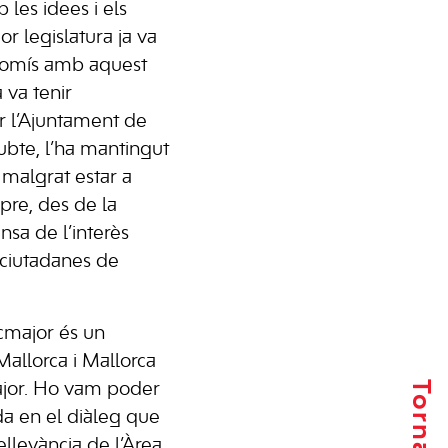
es idees i els
ior legislatura ja va
romís amb aquest
 va tenir
r l’Ajuntament de
ubte, l’ha mantingut
 malgrat estar a
pre, des de la
sa de l’interès
 ciutadanes de
ucmajor és un
allorca i Mallorca
ajor. Ho vam poder
a en el diàleg que
llevància de l’Àrea