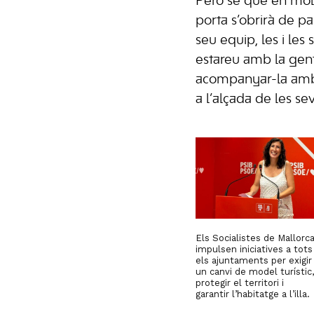
Però sé que en mol
porta s’obrirà de pa
seu equip, les i les 
estareu amb la gent 
acompanyar-la amb 
a l’alçada de les sev
Els Socialistes de Mallorc
impulsen iniciatives a tots
els ajuntaments per exigir
un canvi de model turístic,
protegir el territori i
garantir l’habitatge a l’illa.