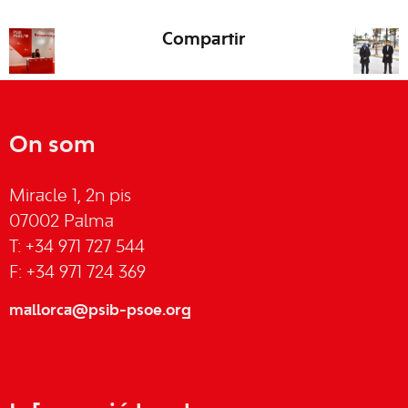
Compartir
On som
Miracle 1, 2n pis
07002 Palma
T: +34 971 727 544
F: +34 971 724 369
mallorca@psib-psoe.org