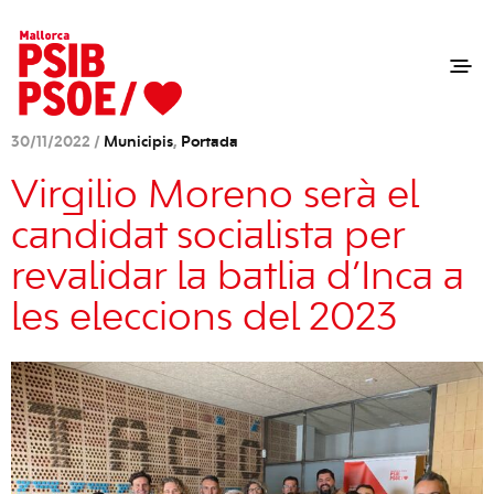
30/11/2022 /
Municipis
,
Portada
Virgilio Moreno serà el
candidat socialista per
revalidar la batlia d’Inca a
les eleccions del 2023