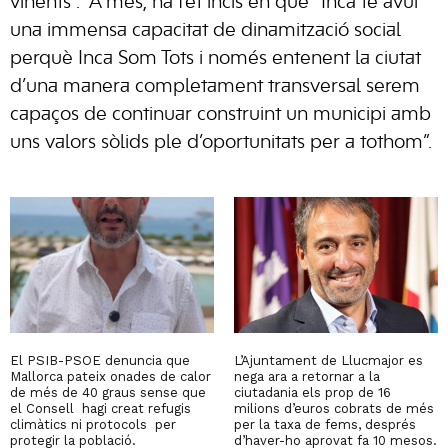
vinents”. A més, ha fet incís en què “Inca té avui
una immensa capacitat de dinamització social
perquè Inca Som Tots i només entenent la ciutat
d’una manera completament transversal serem
capaços de continuar construint un municipi amb
uns valors sòlids ple d’oportunitats per a tothom”.
El PSIB-PSOE denuncia que
L’Ajuntament de Llucmajor es
Mallorca pateix onades de calor
nega ara a retornar a la
de més de 40 graus sense que
ciutadania els prop de 16
el Consell hagi creat refugis
milions d’euros cobrats de més
climàtics ni protocols per
per la taxa de fems, després
protegir la població.
d’haver-ho aprovat fa 10 mesos.