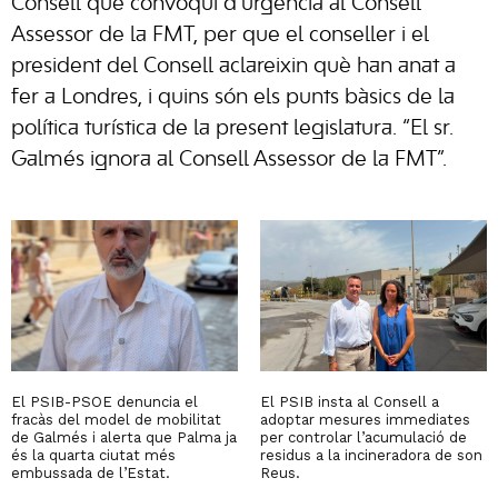
Consell que convoqui d’urgència al Consell
Assessor de la FMT, per que el conseller i el
president del Consell aclareixin què han anat a
fer a Londres, i quins són els punts bàsics de la
política turística de la present legislatura. “El sr.
Galmés ignora al Consell Assessor de la FMT”.
El PSIB-PSOE denuncia el
El PSIB insta al Consell a
fracàs del model de mobilitat
adoptar mesures immediates
de Galmés i alerta que Palma ja
per controlar l’acumulació de
és la quarta ciutat més
residus a la incineradora de son
embussada de l’Estat.
Reus.