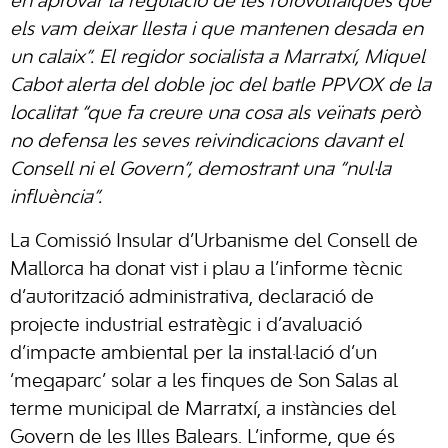
en aprovar la regulació de les fotovoltaiques que
els vam deixar llesta i que mantenen desada en
un calaix”. El regidor socialista a Marratxí, Miquel
Cabot alerta del doble joc del batle PPVOX de la
localitat “que fa creure una cosa als veïnats però
no defensa les seves reivindicacions davant el
Consell ni el Govern”, demostrant una “nul·la
influència”.
La Comissió Insular d’Urbanisme del Consell de
Mallorca ha donat vist i plau a l’informe tècnic
d’autorització administrativa, declaració de
projecte industrial estratègic i d’avaluació
d’impacte ambiental per la instal·lació d’un
‘megaparc’ solar a les finques de Son Salas al
terme municipal de Marratxí, a instàncies del
Govern de les Illes Balears. L’informe, que és