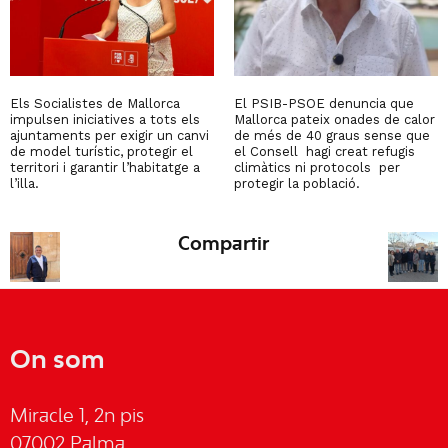
Els Socialistes de Mallorca
El PSIB-PSOE denuncia que
impulsen iniciatives a tots els
Mallorca pateix onades de calor
ajuntaments per exigir un canvi
de més de 40 graus sense que
de model turístic, protegir el
el Consell hagi creat refugis
territori i garantir l’habitatge a
climàtics ni protocols per
l’illa.
protegir la població.
Compartir
On som
Miracle 1, 2n pis
07002 Palma