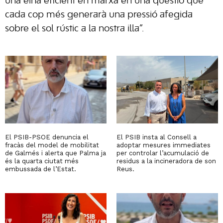
una eina eficient en marxa en una qüestió que
cada cop més generarà una pressió afegida
sobre el sol rústic a la nostra illa”.
El PSIB-PSOE denuncia el
El PSIB insta al Consell a
fracàs del model de mobilitat
adoptar mesures immediates
de Galmés i alerta que Palma ja
per controlar l’acumulació de
és la quarta ciutat més
residus a la incineradora de son
embussada de l’Estat.
Reus.