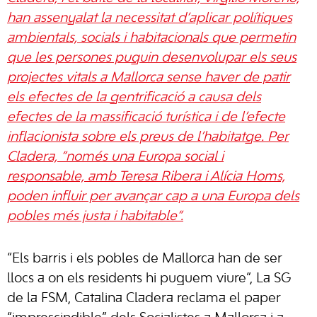
han assenyalat la necessitat d’aplicar polítiques
ambientals, socials i habitacionals que permetin
que les persones puguin desenvolupar els seus
projectes vitals a Mallorca sense haver de patir
els efectes de la gentrificació a causa dels
efectes de la massificació turística i de l’efecte
inflacionista sobre els preus de l’habitatge. Per
Cladera, “només una Europa social i
responsable, amb Teresa Ribera i Alícia Homs,
poden influir per avançar cap a una Europa dels
pobles més justa i habitable”.
“Els barris i els pobles de Mallorca han de ser
llocs a on els residents hi puguem viure”, La SG
de la FSM, Catalina Cladera reclama el paper