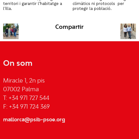
territori i garantir l’habitatge a
climàtics ni protocols per
l’illa.
protegir la població.
Compartir
On som
Miracle 1, 2n pis
07002 Palma
T: +34 971 727 544
F: +34 971 724 369
mallorca@psib-psoe.org