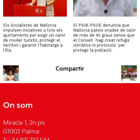
Els Socialistes de Mallorca
El PSIB-PSOE denuncia que
impulsen iniciatives a tots els
Mallorca pateix onades de calor
ajuntaments per exigir un canvi
de més de 40 graus sense que
de model turístic, protegir el
el Consell hagi creat refugis
territori i garantir l’habitatge a
climàtics ni protocols per
l’illa.
protegir la població.
Compartir
On som
Miracle 1, 2n pis
07002 Palma