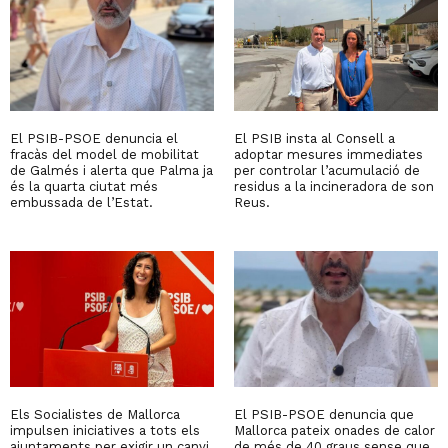
El PSIB-PSOE denuncia el
El PSIB insta al Consell a
fracàs del model de mobilitat
adoptar mesures immediates
de Galmés i alerta que Palma ja
per controlar l’acumulació de
és la quarta ciutat més
residus a la incineradora de son
embussada de l’Estat.
Reus.
Els Socialistes de Mallorca
El PSIB-PSOE denuncia que
impulsen iniciatives a tots els
Mallorca pateix onades de calor
ajuntaments per exigir un canvi
de més de 40 graus sense que