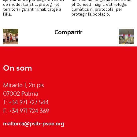
de model turístic, protegir el
el Consell hagi creat refugis
territori i garantir l’habitatge a
climàtics ni protocols per
l’illa.
protegir la població.
Compartir
On som
Miracle 1, 2n pis
07002 Palma
T: +34 971 727 544
F: +34 971 724 369
mallorca@psib-psoe.org