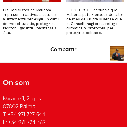
Els Socialistes de Mallorca
El PSIB-PSOE denuncia que
impulsen iniciatives a tots els
Mallorca pateix onades de calor
ajuntaments per exigir un canvi
de més de 40 graus sense que
de model turístic, protegir el
el Consell hagi creat refugis
territori i garantir l’habitatge a
climàtics ni protocols per
l’illa.
protegir la població.
Compartir
On som
Miracle 1, 2n pis
07002 Palma
T: +34 971 727 544
F: +34 971 724 369