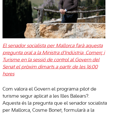
El senador socialista per Mallorca farà aquesta
pregunta oral a la Ministra d’Indústria, Comerç i
Turisme en la sessió de control al Govern del
Senat el pròxim dimarts a partir de les 16:00
hores
Com valora el Govern el programa pilot de
turisme segur aplicat a les Illes Balears?.
Aquesta és la pregunta que el senador socialista
per Mallorca, Cosme Bonet, formularà a la