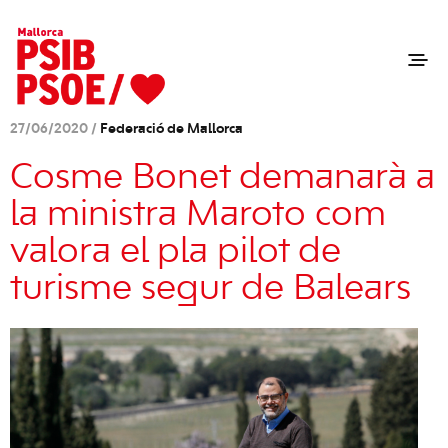
27/06/2020 /
Federació de Mallorca
Cosme Bonet demanarà a
la ministra Maroto com
valora el pla pilot de
turisme segur de Balears