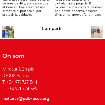
de més de 40 graus sense que
ciutadania els prop de 16
el Consell hagi creat refugis
milions d’euros cobrats de més
climàtics ni protocols per
per la taxa de fems, després
protegir la població.
d’haver-ho aprovat fa 10 mesos.
Compartir
On som
Miracle 1, 2n pis
07002 Palma
T: +34 971 727 544
F: +34 971 724 369
mallorca@psib-psoe.org