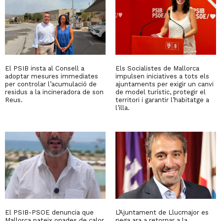
El PSIB insta al Consell a
Els Socialistes de Mallorca
adoptar mesures immediates
impulsen iniciatives a tots els
per controlar l’acumulació de
ajuntaments per exigir un canvi
residus a la incineradora de son
de model turístic, protegir el
Reus.
territori i garantir l’habitatge a
l’illa.
El PSIB-PSOE denuncia que
L’Ajuntament de Llucmajor es
Mallorca pateix onades de calor
nega ara a retornar a la