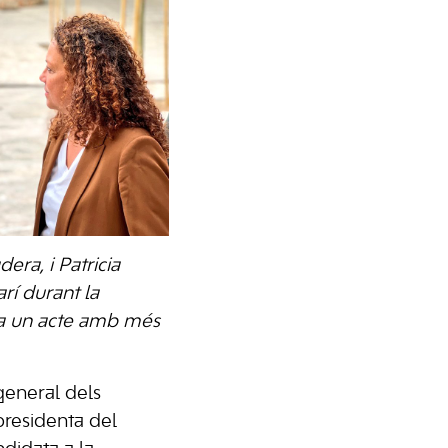
era, i Patricia
rí durant la
t a un acte amb més
 general dels
presidenta del