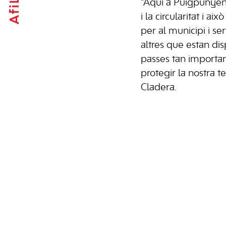
Afilia't
“Aquí a Puigpunyent 
i la circularitat i a
per al municipi i s
altres que estan di
passes tan importa
protegir la nostra te
Cladera.