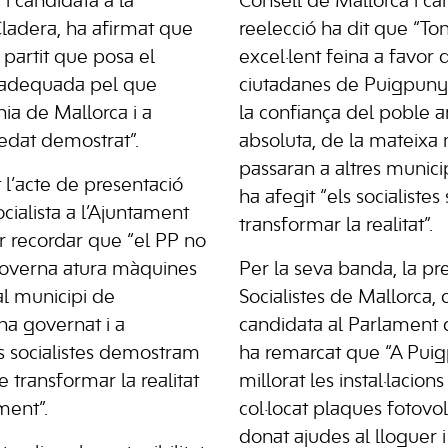
i candidata a la
Consell de Mallorca i ca
Cladera, ha afirmat que
reelecció ha dit que “Ton
 partit que posa el
excel·lent feina a favor 
a adequada pel que
ciutadanes de Puigpunyen
nia de Mallorca i a
la confiança del poble 
dat demostrat”.
absoluta, de la mateix
passaran a altres municip
 l’acte de presentació
ha afegit “els socialiste
cialista a l’Ajuntament
transformar la realitat”.
 recordar que “el PP no
 governa atura màquines
Per la seva banda, la pr
l municipi de
Socialistes de Mallorca, 
a governat i a
candidata al Parlament d
ls socialistes demostram
ha remarcat que “A Pui
transformar la realitat
millorat les instal·lacion
ment”.
col·locat plaques fotovol
donat ajudes al lloguer 