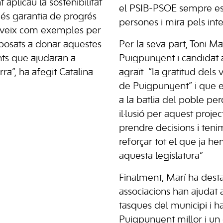
aplicau la sostenibilitat
el PSIB-PSOE sempre est
ixò és garantia de progrés
persones i mira pels inter
erveix com exemples per
sposats a donar aquestes
Per la seva part, Toni Ma
nts que ajudaran a
Puigpunyent i candidat a
rra”, ha afegit Catalina
agraït “la gratitud dels 
de Puigpunyent” i que e
a la batlia del poble pe
il·lusió per aquest proje
prendre decisions i ten
reforçar tot el que ja 
aquesta legislatura”
Finalment, Marí ha desta
associacions han ajudat
tasques del municipi i ha
Puigpunyent millor i un