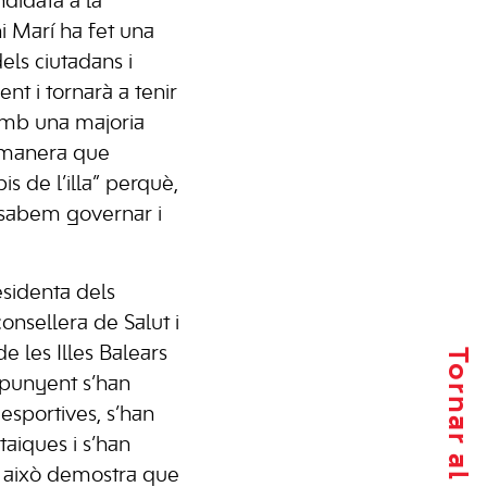
ndidata a la
i Marí ha fet una
dels ciutadans i
t i tornarà a tenir
amb una majoria
a manera que
is de l’illa” perquè,
s sabem governar i
esidenta dels
consellera de Salut i
e les Illes Balears
gpunyent s’han
s esportives, s’han
taiques i s’han
i això demostra que