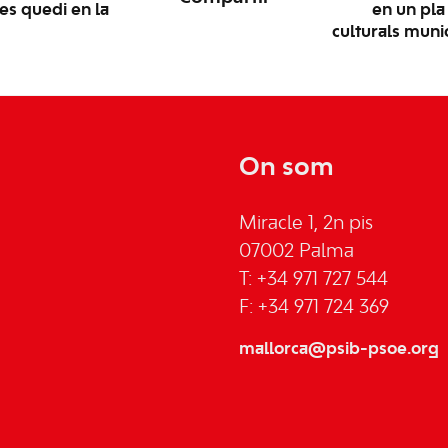
 es quedi en la
en un pla
culturals munic
On som
Miracle 1, 2n pis
07002 Palma
T: +34 971 727 544
F: +34 971 724 369
mallorca@psib-psoe.org