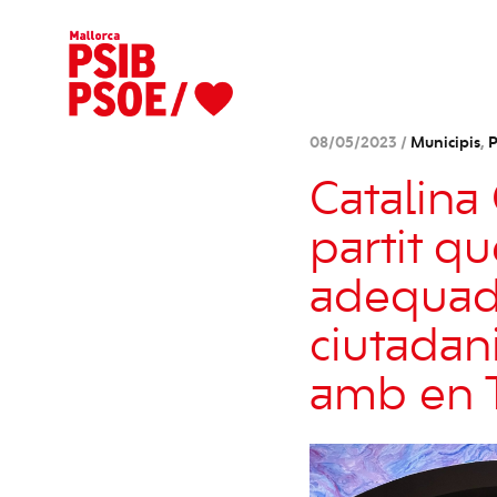
08/05/2023 /
Municipis
,
P
Catalina
partit qu
adequada
ciutadan
amb en T