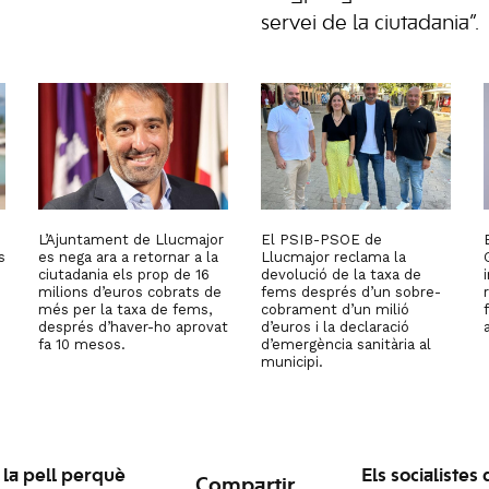
servei de la ciutadania”.
L’Ajuntament de Llucmajor
El PSIB-PSOE de
s
es nega ara a retornar a la
Llucmajor reclama la
ciutadania els prop de 16
devolució de la taxa de
milions d’euros cobrats de
fems després d’un sobre-
més per la taxa de fems,
cobrament d’un milió
després d’haver-ho aprovat
d’euros i la declaració
fa 10 mesos.
d’emergència sanitària al
municipi.
 la pell perquè
Els socialistes
Compartir