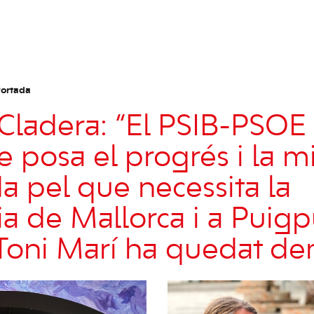
ortada
 Cladera: “El PSIB-PSOE 
e posa el progrés i la m
 pel que necessita la
ia de Mallorca i a Puig
oni Marí ha quedat de