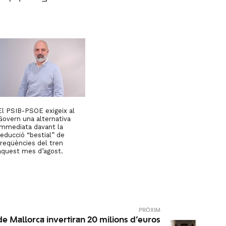
El PSIB-PSOE exigeix al
Govern una alternativa
immediata davant la
reducció “bestial” de
freqüències del tren
aquest mes d’agost.
PRÒXIM
 de Mallorca invertiran 20 milions d’euros