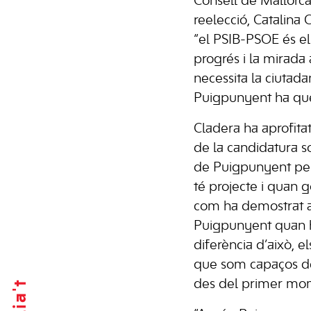
Consell de Mallorca 
reelecció, Catalina 
“el PSIB-PSOE és el
progrés i la mirad
necessita la ciutada
Puigpunyent ha que
Cladera ha aprofitat
de la candidatura so
de Puigpunyent per
té projecte i quan
com ha demostrat a
Puigpunyent quan h
diferència d’això, e
que som capaços de 
des del primer mo