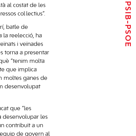
Tornar al PSIB-PSOE
à al costat de les
essos col·lectius”.
rí, batle de
 la reelecció, ha
veïnats i veïnades
s torna a presentar
rquè “tenim molta
cte que implica
im moltes ganes de
hem desenvolupat
cat que “les
 a desenvolupar les
n contribuït a un
 equip de govern al