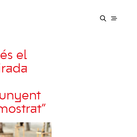
és el
irada
punyent
mostrat”