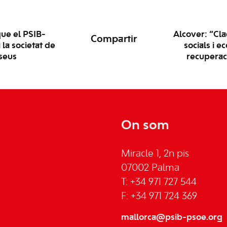
ue el PSIB-
Alcover: “Cla
Compartir
la societat de
socials i 
 seus
recuperaci
On som
Miracle 1, 2n pis
07002 Palma
T: +34 971 727 544
F: +34 971 724 369
mallorca@psib-psoe.org