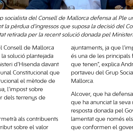
p socialista del Consell de Mallorca defensa al Ple 
nt la pèrdua d’ingressos que suposa la decisió del Co
at retirada per la recent solució donada pel Minister
el Consell de Mallorca
ajuntaments, ja que l’im
 la solució plantejada
és una de les principals 
isteri d’Hisenda davant
que tenen”, explica And
bunal Constitucional que
portaveu del Grup Social
itucional el mètode de
Mallorca.
ua, l’impost sobre
Alcover, que ha defensat
or dels terrenys de
que ha anunciat la seva 
resposta donada pel Gov
rmetrà als contribuents
lamentat que només els
 tribut sobre el valor
que conformen el govern