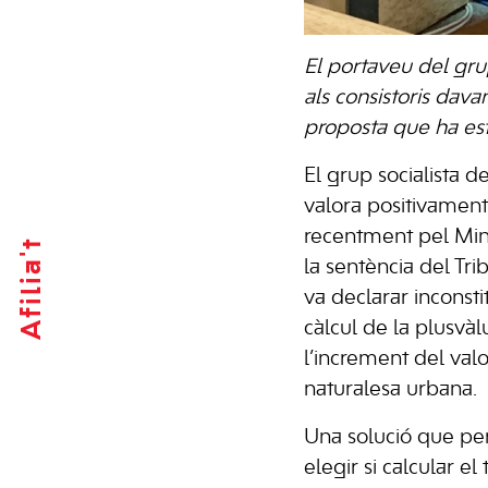
El portaveu del gru
als consistoris dava
proposta que ha est
El grup socialista d
valora positivament
recentment pel Min
Afilia't
la sentència del Tri
va declarar inconst
càlcul de la plusvàl
l’increment del val
naturalesa urbana.
Una solució que pe
elegir si calcular el