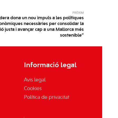
PRÒXIM
dera dona un nou impuls a les polítiques
econòmiques necessàries per consolidar la
ó justa i avançar cap a una Mallorca més
sostenible”
Informació legal
Avis legal
Cookies
Política de privacitat