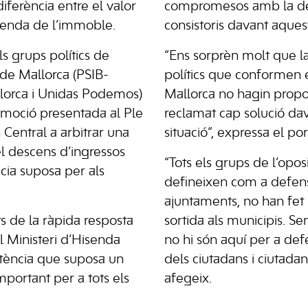
iferència entre el valor
compromesos amb la de
venda de l’immoble.
consistoris davant aquest
s grups polítics de
“Ens sorprèn molt que l
de Mallorca (PSIB-
polítics que conformen 
lorca i Unidas Podemos)
Mallorca no hagin propos
a moció presentada al Ple
reclamat cap solució da
 Central a arbitrar una
situació”, expressa el po
 el descens d’ingressos
“Tots els grups de l’opos
cia suposa per als
defineixen com a defen
ajuntaments, no han fet
s de la ràpida resposta
sortida als municipis. S
 Ministeri d’Hisenda
no hi són aquí per a def
tència que suposa un
dels ciutadans i ciutada
portant per a tots els
afegeix.