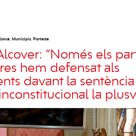
lorca
,
Municipis
,
Portada
lcover: “Només els part
res hem defensat als
nts davant la sentènci
inconstitucional la plus