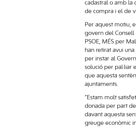
cadastral o amb la d
de compra i el de 
Per aquest motiu, el
govern del Consell 
PSOE, MÉS per Mal
han retirat avui un
per instar al Govern
solució per pal·liar
que aquesta sentèn
ajuntaments.
“Estam molt satisfet
donada per part del
davant aquesta sen
greuge econòmic im