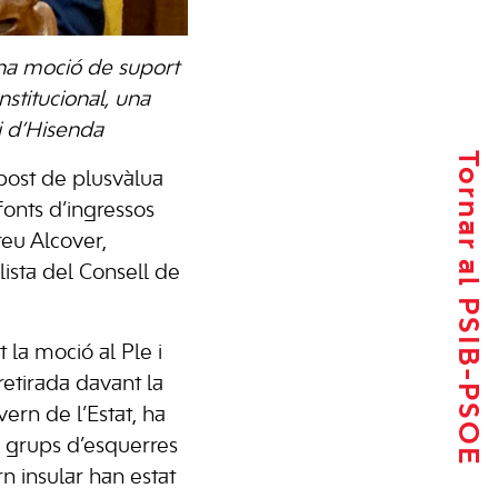
una moció de suport
nstitucional, una
i d’Hisenda
Tornar al PSIB-PSOE
post de plusvàlua
fonts d’ingressos
reu Alcover,
ista del Consell de
 la moció al Ple i
retirada davant la
ern de l’Estat, ha
 grups d’esquerres
 insular han estat