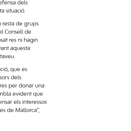
fensa dels
a situació.
a resta de grups
el Consell de
at res ni hagin
vant aquesta
rtaveu.
ició, que es
sors dels
 res per donar una
embla evident que
ensar els interessos
nes de Mallorca”,