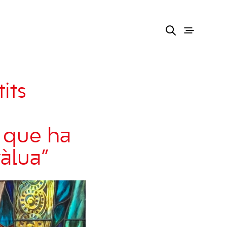
its
a que ha
vàlua”