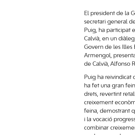
El president de la G
secretari general 
Puig, ha participat 
Calvià, en un diàle
Govern de les Illes 
Armengol, presentat
de Calvià, Alfonso 
Puig ha reivindicat
ha fet una gran fei
drets, revertint reta
creixement econòmi
feina, demostrant 
i la vocació progre
combinar creixement 