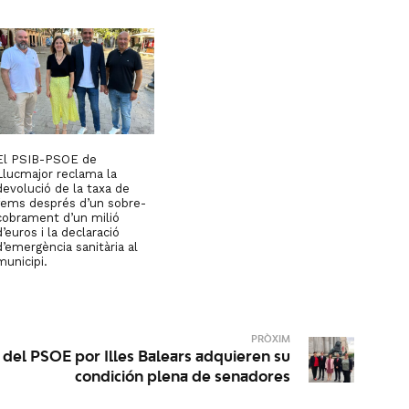
El PSIB-PSOE de
Llucmajor reclama la
devolució de la taxa de
fems després d’un sobre-
cobrament d’un milió
d’euros i la declaració
d’emergència sanitària al
municipi.
PRÒXIM
del PSOE por Illes Balears adquieren su
condición plena de senadores