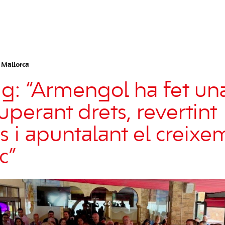
 Mallorca
g: “Armengol ha fet un
uperant drets, revertint
s i apuntalant el creixe
c”