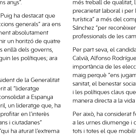
ms anys”.
més treball de qualitat, l
precarietat laboral i per 
Puig ha destacat que
turística” a més del co
ccions generals” ara ens
Sánchez “per reconèixer 
ent absolutament
professionals de les cam
nir un horitzó de quatre
s enllà dels governs,
Per part seva, el candida
guin les polítiques; ara
Calvià, Alfonso Rodrígue
importància de les elecc
maig perquè “ens jugam 
sident de la Generalitat
sanitat, el benestar soci
rit al “lideratge
i les polítiques claus qu
 consolidat a Espanya
manera directa a la vida
il, un lideratge que, ha
aprofitar en l’interès
Per això, ha considerat 
ans i ciutadanes”
a les urnes diumenge i q
“qui ha aturat l’extrema
tots i totes el que mobili