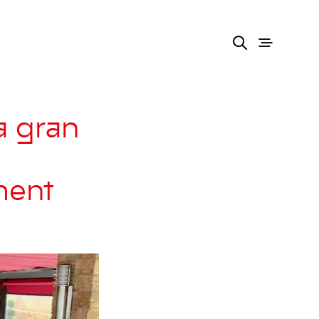
a gran
ment