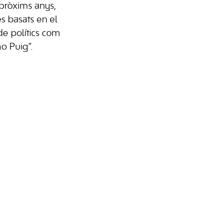
pròxims anys,
 basats en el
 de polítics com
o Puig”.