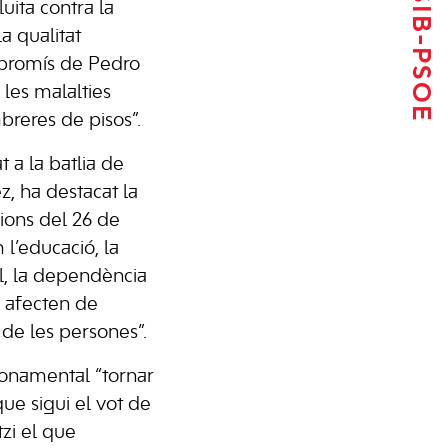
luita contra la
la qualitat
mpromís de Pedro
les malalties
breres de pisos”.
t a la batlia de
z, ha destacat la
ions del 26 de
l’educació, la
al, la dependència
e afecten de
 de les persones”.
fonamental “tornar
ue sigui el vot de
tzi el que