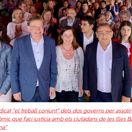
icat “el treball conjunt” dels dos governs per assoli
c que faci justícia amb els ciutadans de les Illes Ba
na”