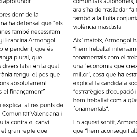
’aprofundir”.
comunitats autònomes,
ara s’ha de traslladar “a
 president de la
també a la lluita conjunt
ana ha defensat que “els
violència masclista.
cianes també necessitam
yi Francina Armengol
Així mateix, Armengol h
pte pendent, que és
“hem treballat intensa
anya plural, que
fonamentals com el treb
diversitats i en la qual
una “economia que creixi
rrània tengui el pes que
millor”, cosa que ha esta
ions absolutament
explicat la candidata soci
 el finançament”.
“estratègies d’ocupació i
hem treballat com a qüe
explicat altres punts de
fonamentals”.
e Comunitat Valenciana i
uita contra el canvi
En aquest sentit, Armen
s el gran repte que
que “hem aconseguit al