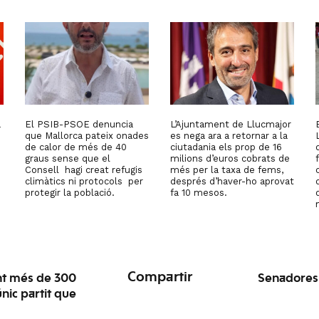
a
El PSIB-PSOE denuncia
L’Ajuntament de Llucmajor
que Mallorca pateix onades
es nega ara a retornar a la
de calor de més de 40
ciutadania els prop de 16
graus sense que el
milions d’euros cobrats de
Consell hagi creat refugis
més per la taxa de fems,
climàtics ni protocols per
després d’haver-ho aprovat
protegir la població.
fa 10 mesos.
Compartir
nt més de 300
Senadores 
nic partit que