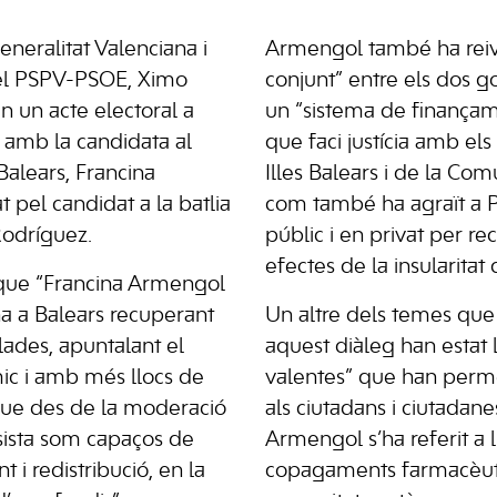
eneralitat Valenciana i
Armengol també ha reivin
del PSPV-PSOE, Ximo
conjunt” entre els dos g
en un acte electoral a
un “sistema de finança
g amb la candidata al
que faci justícia amb els
Balears, Francina
Illes Balears i de la Com
 pel candidat a la batlia
com també ha agraït a P
Rodríguez.
públic i en privat per re
efectes de la insularitat
 que “Francina Armengol
na a Balears recuperant
Un altre dels temes que
llades, apuntalant el
aquest diàleg han estat l
c i amb més llocs de
valentes” que han permè
que des de la moderació
als ciutadans i ciutadanes
ssista som capaços de
Armengol s’ha referit a l
i redistribució, en la
copagaments farmacèut