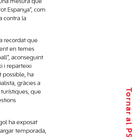
 una mesura que
 tot Espanya”, com
a contra la
a recordat que
ment en temes
all”, aconseguint
 i reparteixi
t possible, ha
alista, gràcies a
Tornar al PSIB-PSOE
 turístiques, que
stions
gol ha exposat
largar temporada,