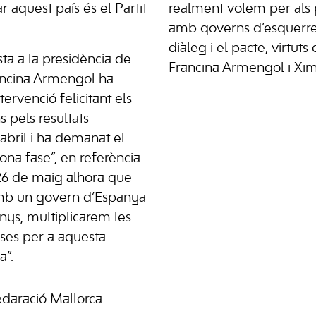
r aquest país és el Partit
realment volem per als 
amb governs d’esquerres
diàleg i el pacte, virtuts
sta a la presidència de
Francina Armengol i Xim
Francina Armengol ha
ervenció felicitant els
s pels resultats
abril i ha demanat el
ona fase”, en referència
 26 de maig alhora que
amb un govern d’Espanya
anys, multiplicarem les
oses per a aquesta
a”.
Fedaració Mallorca