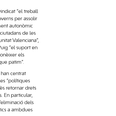
dicat “el treball
overns per assolir
ment autonòmic
 ciutadans de les
unitat Valenciana”,
uig “el suport en
conèixer els
 que patim”.
 han centrat
es “polítiques
s retornar drets
. En particular,
’eliminació dels
ics a ambdues