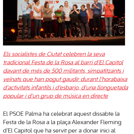
Els socialistes de Ciutat celebren la seva
tradicional Festa de la Rosa al barri d’El Capitol
davant de més de 500 militants, simpatitzants i
veïnats que han pogut gaudir durant l’horabaixa
d’activitats infantils i d’esbarjo, d’una llonguetada
popular i d’un grup de música en directe
El PSOE Palma ha celebrat aquest dissabte la
Festa de la Rosa a la plaça Alexander Fleming
d’El Capitol que ha servit per a donar inici al