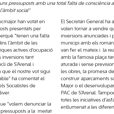
uns pressuposts amb una total falta de consciència a
l’àmbit social”
lucmajor han votat en
El Secretari General ha 
osts presentats per
volen tornar a vendre qu
erquè “tenen una falta
inversions anunciades i 
dins l’àmbit de les
municipi amb els romane
tiques actives d’ocupació
van fer el mateix i la re
s inversions tant
amb la famosa plaça tar
cli de S’Arenal i
aturada i sense previsi
 que el nostre vot sigui
les obres, la promesa de
able” ha comentat el
construir aparcaments so
ls Socialistes de
Major o el desenvolupam
iver.
PAC de S’Arenal. Tampoc 
totes les iniciatives d’asf
que “volem denunciar la
enllumenat a les diferen
pressuposts a la meitat