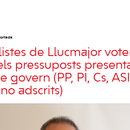
ortada
alistes de Llucmajor vot
els pressuposts present
e govern (PP, PI, Cs, ASI 
no adscrits)