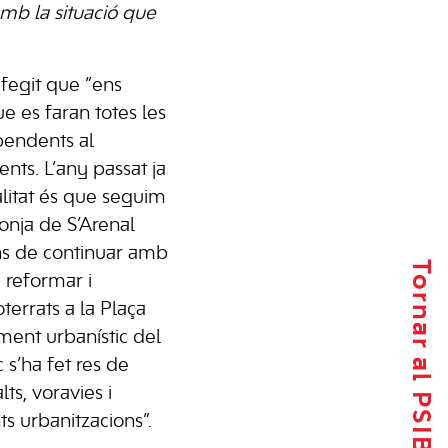
mb la situació que
afegit que “ens
e es faran totes les
pendents al
nts. L’any passat ja
alitat és que seguim
onja de S’Arenal
ons de continuar amb
Tornar al PSIB-PSOE
 reformar i
terrats a la Plaça
ent urbanístic del
s’ha fet res de
alts, voravies i
ts urbanitzacions”.