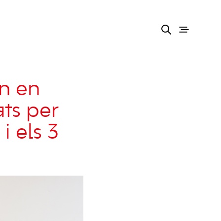
en en
ats per
i els 3