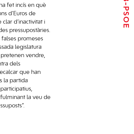
ha fet incís en què
ons d’Euros de
lar d’inactivitat i
des pressupostàries.
 falses promeses
ssada legislatura
s pretenen vendre,
tra dels
recalcar que han
s la partida
articipatius,
fulminant la veu de
essuposts”.