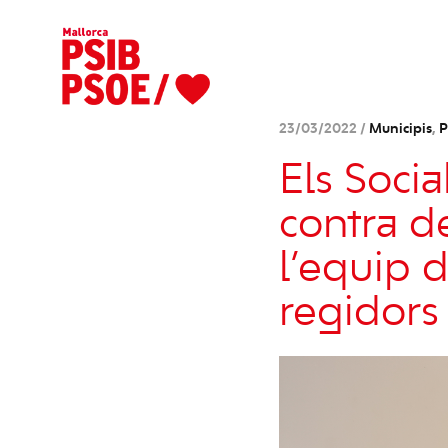
23/03/2022 /
Municipis
,
P
Els Soci
contra d
l’equip d
regidors 