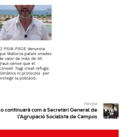
El PSIB-PSOE denuncia
que Mallorca pateix onades
de calor de més de 40
graus sense que el
Consell hagi creat refugis
climàtics ni protocols per
protegir la població.
PRÒXIM
co continuarà com a Secretari General de
l’Agrupació Socialista de Campos