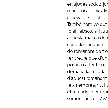
en ajudes socials j
mancança d’iniciati
renovables i polítiq
També hem volgut d
total i absoluta falt
aquesta manca de g
consistori tingui mé
de romanent de tres
fer creure que d’un
posaran a fer feina 
demana la ciutadani
d’aquest romanent 
teixit empresarial 
efectuades per man
sumen més de 2 Mil