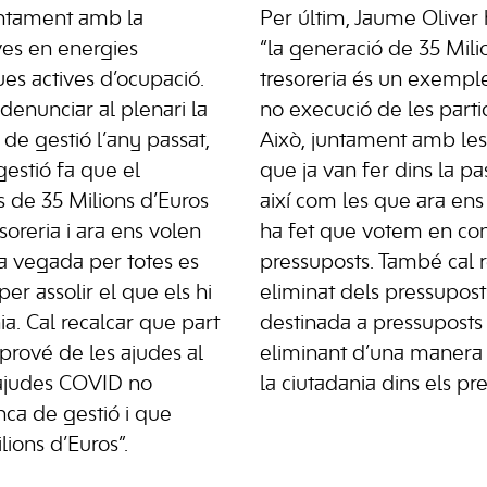
untament amb la
Per últim, Jaume Oliver 
ves en energies
“la generació de 35 Mili
ues actives d’ocupació.
tresoreria és un exemple c
enunciar al plenari la
no execució de les parti
a de gestió l’any passat,
Això, juntament amb les
estió fa que el
que ja van fer dins la pa
s de 35 Milions d’Euros
així com les que ara en
oreria i ara ens volen
ha fet que votem en con
a vegada per totes es
pressuposts. També cal 
per assolir el que els hi
eliminat dels pressupost
a. Cal recalcar que part
destinada a pressuposts p
prové de les ajudes al
eliminant d’una manera 
i ajudes COVID no
la ciutadania dins els pr
ca de gestió i que
ions d’Euros”.