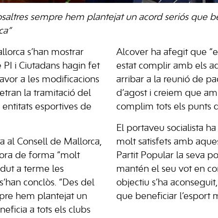
saltres sempre hem plantejat un acord seriós que be
ca”
allorca s’han mostrar
Alcover ha afegit que “e
 PI i Ciutadans hagin fet
estat complir amb els a
favor a les modificacions
arribar a la reunió de pa
tran la tramitació del
d’agost i creiem que am
s entitats esportives de
complim tots els punts 
El portaveu socialista h
ta al Consell de Mallorca,
molt satisfets amb aques
lora de forma “molt
Partit Popular la seva post
 dut a terme les
mantén el seu vot en con
s’han conclòs. “Des del
objectiu s’ha aconseguit,
empre hem plantejat un
que beneficiar l’esport m
eficia a tots els clubs