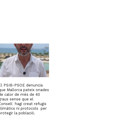
El PSIB-PSOE denuncia
que Mallorca pateix onades
de calor de més de 40
graus sense que el
Consell hagi creat refugis
climàtics ni protocols per
protegir la població.