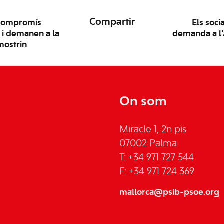
Compartir
l compromís
Els soci
a i demanen a la
demanda a l’
mostrin
On som
Miracle 1, 2n pis
07002 Palma
T: +34 971 727 544
F: +34 971 724 369
mallorca@psib-psoe.org