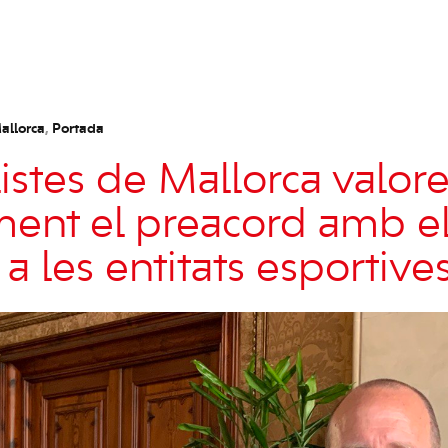
allorca
,
Portada
listes de Mallorca valor
ment el preacord amb e
 a les entitats esportives 