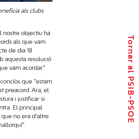
neficia als clubs
l nostre objectiu ha
Tornar al PSIB-PSOE
cords als que vam
cte de dia 18
b aquesta resolució
que vam acordar.”
a conclòs que “estam
t preacord. Ara, el
ura i justificar si
tra. El principal
 que no era d’altre
allorquí”.