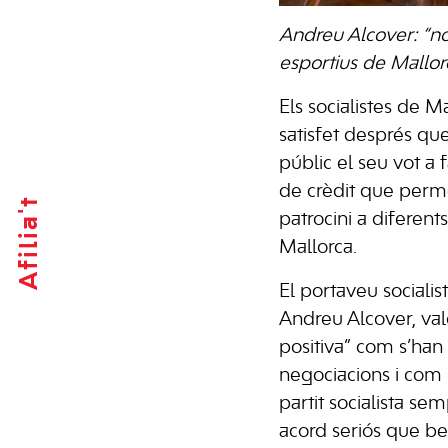
Andreu Alcover: “no
esportius de Mallor
Els socialistes de M
satisfet després que
públic el seu vot a 
de crèdit que perme
Afilia't
patrocini a diferent
Mallorca.
El portaveu socialis
Andreu Alcover, va
positiva” com s’han
negociacions i com 
partit socialista s
acord seriós que ben