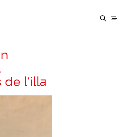
en
l
de l’illa