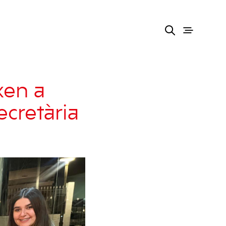
xen a
cretària