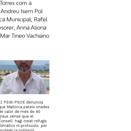
Torres com a
; Andreu Isern Pol
ica Municipal; Rafel
esorer; Anna Aliona
l Mar Tineo Vachiano
El PSIB-PSOE denuncia
que Mallorca pateix onades
de calor de més de 40
graus sense que el
Consell hagi creat refugis
climàtics ni protocols per
protegir la població.