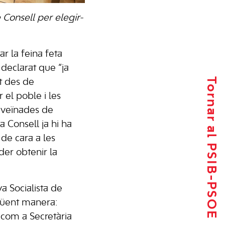
e Consell per elegir-
r la feina feta
a declarat que “ja
Tornar al PSIB-PSOE
t des de
 el poble i les
i veïnades de
a Consell ja hi ha
 de cara a les
der obtenir la
va Socialista de
güent manera:
com a Secretària