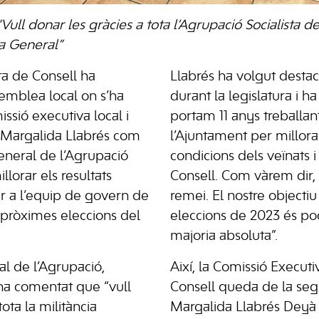
Vull donar les gràcies a tota l’Agrupació Socialista d
a General”
ta de Consell ha
Llabrés ha volgut destaca
semblea local on s’ha
durant la legislatura i h
issió executiva local i
portam 11 anys treballan
a Margalida Llabrés com
l’Ajuntament per millorar
eneral de l’Agrupació
condicions dels veïnats 
llorar els resultats
Consell. Com vàrem dir, 
ar a l’equip de govern de
remei. El nostre objectiu
 pròximes eleccions del
eleccions de 2023 és po
majoria absoluta”.
al de l’Agrupació,
Així, la Comissió Executi
ha comentat que “vull
Consell queda de la se
ota la militància
Margalida Llabrés Deyà 