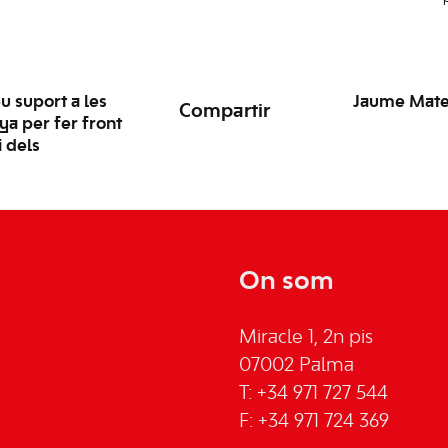
u suport a les
Jaume Mateu
Compartir
a per fer front
i dels
On som
Miracle 1, 2n pis
07002 Palma
T: +34 971 727 544
F: +34 971 724 369