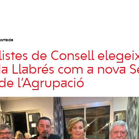
ortada
listes de Consell elegei
a Llabrés com a nova Se
de l’Agrupació