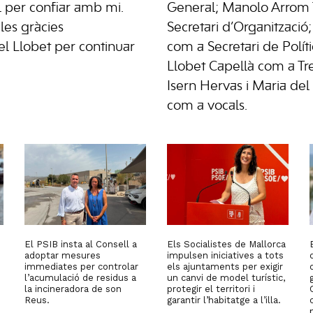
l per confiar amb mi.
General; Manolo Arrom 
les gràcies
Secretari d’Organització
l Llobet per continuar
com a Secretari de Polít
Llobet Capellà com a Tr
Isern Hervas i Maria de
com a vocals.
El PSIB insta al Consell a
Els Socialistes de Mallorca
adoptar mesures
impulsen iniciatives a tots
immediates per controlar
els ajuntaments per exigir
l’acumulació de residus a
un canvi de model turístic,
la incineradora de son
protegir el territori i
Reus.
garantir l’habitatge a l’illa.